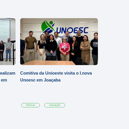
realizam
Comitiva da Unioeste visita o I.nova
t em
Unoesc em Joaçaba
Notícia
Inovação