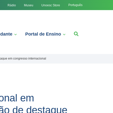
Português
Rádio
Museu
Unoesc Store
udante
Portal de Ensino
taque em congresso internacional
ional em
ão de destaque