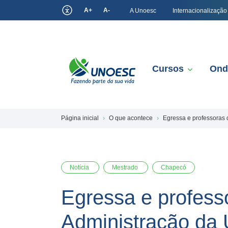
A+
A-
A Unoesc
Internacionalização
Cursos
Ond
Página inicial
O que acontece
Egressa e professoras
Notícia
Mestrado
Chapecó
Egressa e profess
Administração da