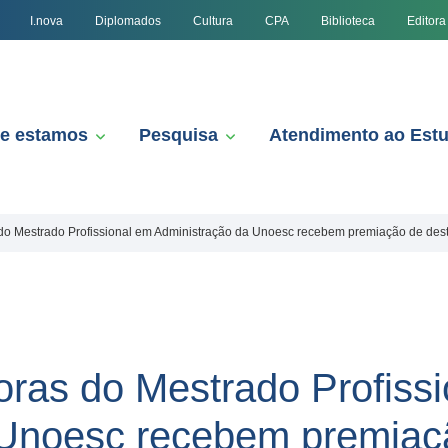
I.nova
Diplomados
Cultura
CPA
Biblioteca
Editora
e estamos
Pesquisa
Atendimento ao Est
 do Mestrado Profissional em Administração da Unoesc recebem premiação de des
oras do Mestrado Profiss
 Unoesc recebem premiaç