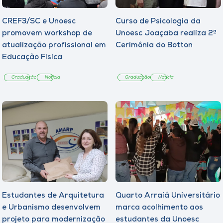
CREF3/SC e Unoesc
Curso de Psicologia da
promovem workshop de
Unoesc Joaçaba realiza 2ª
atualização profissional em
Cerimônia do Botton
Educação Física
Graduação
Notícia
Graduação
Notícia
Estudantes de Arquitetura
Quarto Arraiá Universitário
e Urbanismo desenvolvem
marca acolhimento aos
projeto para modernização
estudantes da Unoesc