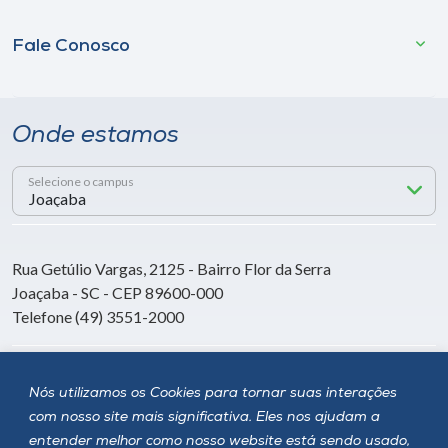
Fale Conosco
Onde estamos
Selecione o campus
Rua Getúlio Vargas, 2125 - Bairro Flor da Serra
Joaçaba - SC - CEP 89600-000
Telefone (49) 3551-2000
Siga a Unoesc
Nós utilizamos os Cookies para tornar suas interações
com nosso site mais significativa. Eles nos ajudam a
entender melhor como nosso website está sendo usado,