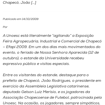
Chapecó, João […]
I.nova
Publicado em 14/10/2009
Diplomados
Por
A Unoesc está literalmente “agitando” a Exposição
Cultura
Feira Agropecuária, Industrial e Comercial de Chapecó
– Efapi 2009. Em um dos dias mais movimentados do
CPA
evento, o feriado de Nossa Senhora Aparecida (12 de
outubro), o estande da Universidade recebeu
expressivo público e visitas especiais.
Biblioteca
Entre os visitantes do estande, destaque para o
Editora
prefeito de Chapecó, João Rodrigues, o presidente em
exercício da Assembleia Legislativa catarinense,
deputado Gelson Luiz Merísio, e os jogadores da
Rádio
Associação Chapecoense de Futebol, patrocinada pela
Unoesc. Na ocasião, os jogadores, sempre simpáticos,