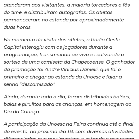
Museu
atenderam aos visitantes, a maioria torcedores e fãs
do time, e distribuíram autógrafos. Os atletas
permaneceram no estande por aproximadamente
Unoesc
duas horas.
Store
No momento da visita dos atletas, a Rádio Oeste
Capital interagiu com os jogadores durante a
programação, transmitindo ao vivo e realizando o
Selecione
sorteio de uma camiseta da Chapecoense. O ganhador
o idioma
da promoção foi André Vinicius Danielli, que foi o
primeiro a chegar ao estande da Unoesc e falar a
senha “descamisado”.
A+
Ainda, durante todo o dia, foram distribuídos balões,
A-
balas e pirulitos para as crianças, em homenagem ao
Dia da Criança.
A participação da Unoesc na Feira continua até o final
do evento, no próximo dia 18, com diversas atividades