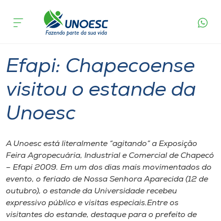
Página
O que
Efapi: Chapecoense visitou o estande da
inicial
acontece
Unoesc
Cursos
Graduação
Xanxerê
Onde estamos
Efapi: Chapecoense
Pesquisa
visitou o estande da
Unoesc
Atendimento ao Estudante
Portal de Ensino
A Unoesc está literalmente “agitando” a Exposição
Feira Agropecuária, Industrial e Comercial de Chapecó
– Efapi 2009. Em um dos dias mais movimentados do
A
evento, o feriado de Nossa Senhora Aparecida (12 de
Unoesc
outubro), o estande da Universidade recebeu
expressivo público e visitas especiais.Entre os
Internacionalização
visitantes do estande, destaque para o prefeito de