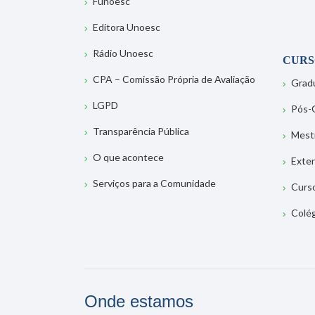
Funoesc
Editora Unoesc
Rádio Unoesc
CURS
CPA – Comissão Própria de Avaliação
Grad
LGPD
Pós-
Transparência Pública
Mest
O que acontece
Exte
Serviços para a Comunidade
Curs
Colé
Onde estamos