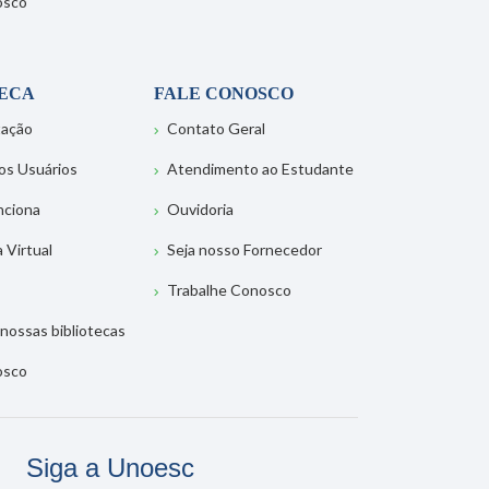
osco
TECA
FALE CONOSCO
tação
Contato Geral
os Usuários
Atendimento ao Estudante
nciona
Ouvidoria
a Virtual
Seja nosso Fornecedor
Trabalhe Conosco
nossas bibliotecas
osco
Siga a Unoesc