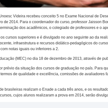
noesc Videira recebeu conceito 5 no Exame Nacional de Dese
ro de 2014. Para o coordenador do curso, professor Jaisson Bor
erminação dos acadêmicos, o colegiado de professores e o apo
os cursos superiores e é divulgado no ano seguinte ao da real
ente, infraestrutura e recursos didático-pedagógicos do curso 
com notas iguais ou inferiores a 2.
 Educação (MEC) no dia 18 de dezembro de 2013, através de publ
r prévio da situação dos cursos de graduação no país. Para q
ermos de qualidade e excelência, comissões de avaliadores farão
e brasileiras realizam o Enade a cada três anos, e os resulta
 cursos, cujos alunos realizaram a prova em 2014, serão divulg