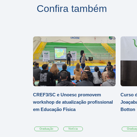
Confira também
CREF3/SC e Unoesc promovem
Curso d
workshop de atualização profissional
Joaçaba
em Educação Física
Botton
Graduação
Notícia
Gradua