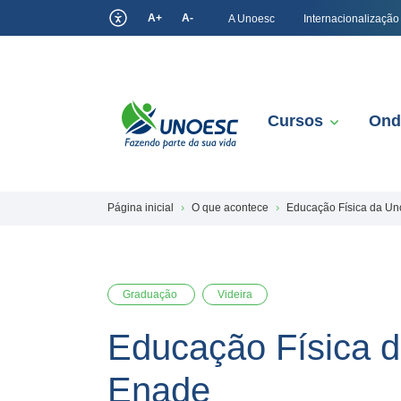
A+
A-
A Unoesc
Internacionalização
Cursos
Ond
Página inicial
O que acontece
Educação Física da Un
Graduação
Videira
Educação Física d
Enade