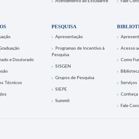
Atendimento ao Estudante
Fale Con
OS
PESQUISA
BIBLIO
uação
Apresentação
Apresen
Graduação
Programas de Incentivo à
Acesso a
Pesquisa
rado e Doutorado
Como Fu
SISGEN
nsão
Bibliotec
Grupos de Pesquisa
os Técnicos
Serviços
SIEPE
gios
Conheça 
Summit
Fale Con