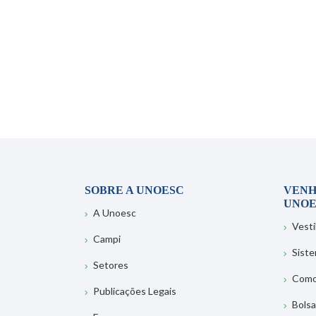
SOBRE A UNOESC
VENH
UNOE
A Unoesc
Vesti
Campi
Sist
Setores
Como
Publicações Legais
Bolsa