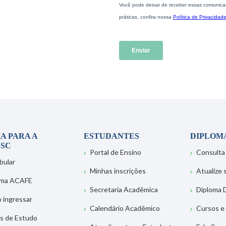
A PARA A
ESTUDANTES
DIPLOM
SC
Portal de Ensino
Consulta
bular
Minhas inscrições
Atualize
ema ACAFE
Secretaria Acadêmica
Diploma D
 ingressar
Calendário Acadêmico
Cursos e
s de Estudo