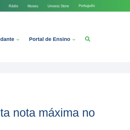
Português
Rádio
Museu
Unoesc Store
udante
Portal de Ensino
sta nota máxima no