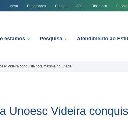
I.nova
Diplomados
Cultura
CPA
Biblioteca
Editora
e estamos
Pesquisa
Atendimento ao Est
oesc Videira conquista nota máxima no Enade
a Unoesc Videira conqui