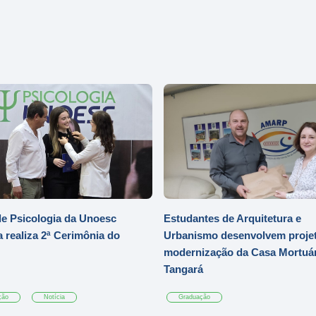
e Psicologia da Unoesc
Estudantes de Arquitetura e
 realiza 2ª Cerimônia do
Urbanismo desenvolvem projet
modernização da Casa Mortuár
Tangará
ção
Notícia
Graduação