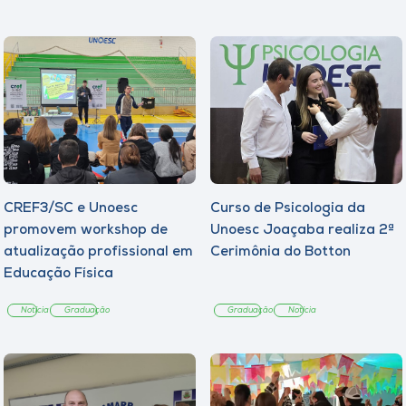
Museu
Unoesc
Store
Selecione
o idioma
CREF3/SC e Unoesc
Curso de Psicologia da
promovem workshop de
Unoesc Joaçaba realiza 2ª
atualização profissional em
Cerimônia do Botton
A+
Educação Física
A-
Notícia
Graduação
Graduação
Notícia