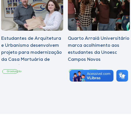
Estudantes de Arquitetura
Quarto Arraiá Universitário
e Urbanismo desenvolvem
marca acolhimento aos
projeto para modernização
estudantes da Unoesc
da Casa Mortuária de
Campos Novos
Tangará
Graduação
Graduação
Notícia