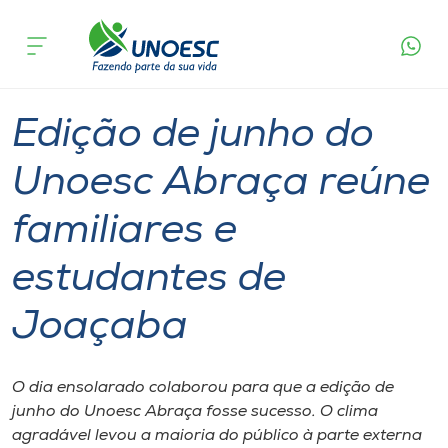
Página
O que
Edição de junho do Unoesc Abraça reúne
inicial
acontece
familiares e estudantes de Joaçaba
Cursos
Graduação
Esporte
Joaçaba
Onde estamos
Edição de junho do
Pesquisa
Unoesc Abraça reúne
familiares e
Atendimento ao Estudante
estudantes de
Portal de Ensino
Joaçaba
A
Unoesc
O dia ensolarado colaborou para que a edição de
junho do Unoesc Abraça fosse sucesso. O clima
Internacionalização
agradável levou a maioria do público à parte externa