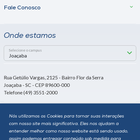
Fale Conosco
Onde estamos
Selecione o campus
Rua Getúlio Vargas, 2125 - Bairro Flor da Serra
Joaçaba - SC - CEP 89600-000
Telefone (49) 3551-2000
Siga a Unoesc
Nós utilizamos os Cookies para tornar suas interações
com nosso site mais significativa. Eles nos ajudam a
entender melhor como nosso website está sendo usado,
assim podemos entregar conteúdo sob medida para