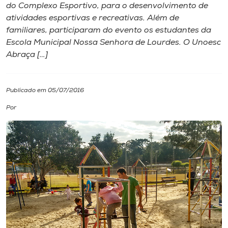
do Complexo Esportivo, para o desenvolvimento de
atividades esportivas e recreativas. Além de
I.nova
familiares, participaram do evento os estudantes da
Escola Municipal Nossa Senhora de Lourdes. O Unoesc
Diplomados
Abraça […]
Cultura
Publicado em 05/07/2016
Por
CPA
Biblioteca
Editora
Rádio