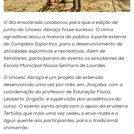
Museu
Unoesc
O dia ensolarado colaborou para que a edição de
Store
junho do Unoesc Abraça fosse sucesso. O clima
agradável levou a maioria do público à parte externa
do Complexo Esportivo, para o desenvolvimento de
atividades esportivas e recreativas. Além de
Selecione
familiares, participaram do evento os estudantes da
o idioma
Escola Municipal Nossa Senhora de Lourdes.
O Unoesc Abraça é um projeto de extensão
desenvolvido uma vez por mês, em Joaçaba, com a
A+
coordenação do professor de Educação Física,
A-
Leoberto Grigollo, e supervisão dos acadêmicos do
curso. O evento conta ainda com o apoio da ervateira
Tertúlia, que mais uma vez cedeu a erva-mate e a
água quente aos participantes, para o tradicional
chimarrão.