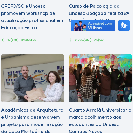
CREF3/SC e Unoesc
Curso de Psicologia da
promovem workshop de
Unoesc Joaçaba realiza 2ª
atualização profissional em
Cerimônia do Botton
Educação Física
Notícia
Graduação
Graduação
Notícia
Acadêmicos de Arquitetura
Quarto Arraiá Universitário
e Urbanismo desenvolvem
marca acolhimento aos
projeto para modernização
estudantes da Unoesc
da Casa Mortuária de
Campos Novos