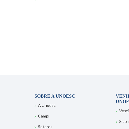
SOBRE A UNOESC
VENH
UNOE
A Unoesc
Vesti
Campi
Sist
Setores