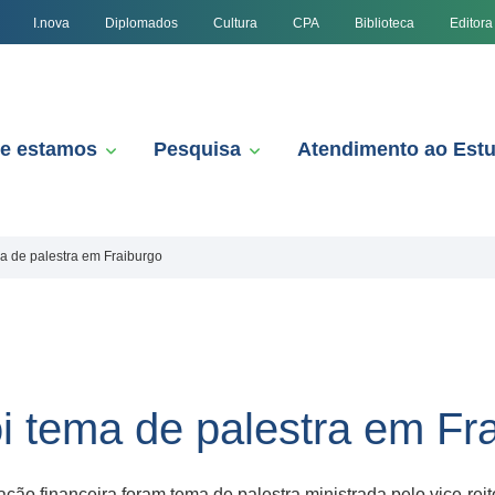
I.nova
Diplomados
Cultura
CPA
Biblioteca
Editora
e estamos
Pesquisa
Atendimento ao Est
ma de palestra em Fraiburgo
i tema de palestra em Fr
ção financeira foram tema de palestra ministrada pelo vice-rei