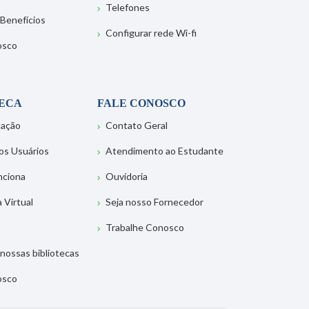
Telefones
 Benefícios
Configurar rede Wi-fi
osco
TECA
FALE CONOSCO
tação
Contato Geral
os Usuários
Atendimento ao Estudante
nciona
Ouvidoria
a Virtual
Seja nosso Fornecedor
Trabalhe Conosco
nossas bibliotecas
osco