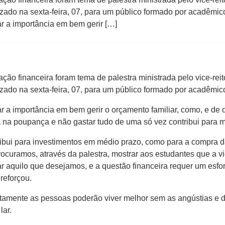
ado na sexta-feira, 07, para um público formado por acadêmico
ar a importância em bem gerir […]
ção financeira foram tema de palestra ministrada pelo vice-rei
ado na sexta-feira, 07, para um público formado por acadêmico
ar a importância em bem gerir o orçamento familiar, como, e de 
a poupança e não gastar tudo de uma só vez contribui para me
ibui para investimentos em médio prazo, como para a compra da 
rocuramos, através da palestra, mostrar aos estudantes que a v
r aquilo que desejamos, e a questão financeira requer um esforç
 reforçou.
rtamente as pessoas poderão viver melhor sem as angústias e
lar.