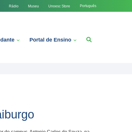
Português
Rádio
Museu
Unoesc Store
udante
Portal de Ensino
aiburgo
tor de campus, Antonio Carlos de Souza, na