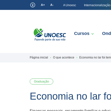
A+
A-
A Unoesc
Internacionalização
Cursos
Ond
Página inicial
O que acontece
Economia no lar foi te
Graduação
Economia no lar fo
Finanças pessoais, orçamento familiar e educa