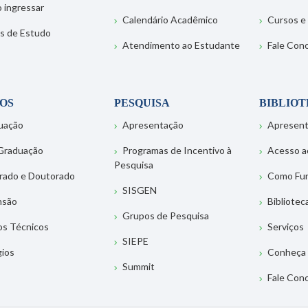
 ingressar
Calendário Acadêmico
Cursos e
s de Estudo
Atendimento ao Estudante
Fale Con
OS
PESQUISA
BIBLIO
uação
Apresentação
Apresen
Graduação
Programas de Incentivo à
Acesso a
Pesquisa
rado e Doutorado
Como Fu
SISGEN
nsão
Bibliotec
Grupos de Pesquisa
os Técnicos
Serviços
SIEPE
gios
Conheça 
Summit
Fale Con