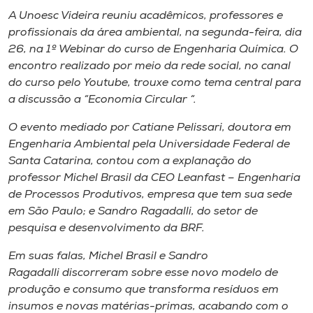
Museu
A Unoesc Videira reuniu acadêmicos, professores e
profissionais da área ambiental, na segunda-feira, dia
Unoesc
26, na 1º Webinar do curso de Engenharia Química. O
Store
encontro realizado por meio da rede social, no canal
do curso pelo Youtube, trouxe como tema central para
a discussão a “Economia Circular “.
O evento mediado por Catiane Pelissari, doutora em
Selecione
o idioma
Engenharia Ambiental pela Universidade Federal de
Santa Catarina, contou com a explanação do
professor Michel Brasil da CEO Leanfast – Engenharia
de Processos Produtivos, empresa que tem sua sede
A+
em São Paulo; e Sandro Ragadalli, do setor de
A-
pesquisa e desenvolvimento da BRF.
Em suas falas, Michel Brasil e Sandro
Ragadalli discorreram sobre esse novo modelo de
produção e consumo que transforma resíduos em
insumos e novas matérias-primas, acabando com o