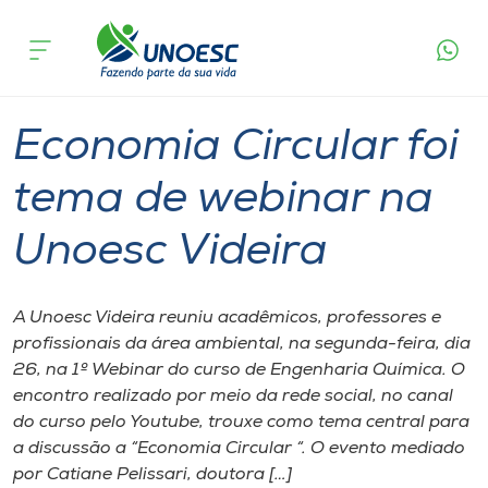
Página
O que
Economia Circular foi tema de webinar na
inicial
acontece
Unoesc Videira
Cursos
Graduação
Especialização
Videira
Onde estamos
Economia Circular foi
Pesquisa
tema de webinar na
Unoesc Videira
Atendimento ao Estudante
Portal de Ensino
A Unoesc Videira reuniu acadêmicos, professores e
profissionais da área ambiental, na segunda-feira, dia
26, na 1º Webinar do curso de Engenharia Química. O
A
encontro realizado por meio da rede social, no canal
Unoesc
do curso pelo Youtube, trouxe como tema central para
a discussão a “Economia Circular “. O evento mediado
Internacionalização
por Catiane Pelissari, doutora […]