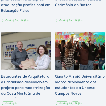
atualização profissional em
Cerimônia do Botton
Educação Física
Graduação
Notícia
Graduação
Notícia
Estudantes de Arquitetura
Quarto Arraiá Universitário
e Urbanismo desenvolvem
marca acolhimento aos
projeto para modernização
estudantes da Unoesc
da Casa Mortuária de
Campos Novos
Tangará
Graduação
Graduação
Notícia