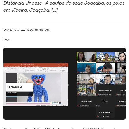
Distância Unoesc. A equipe da sede Joaçaba, os polos
em Videira, Joaçaba, […]
I.nova
Diplomados
Publicado em 22/02/2022
Por
Cultura
CPA
Biblioteca
Editora
Rádio