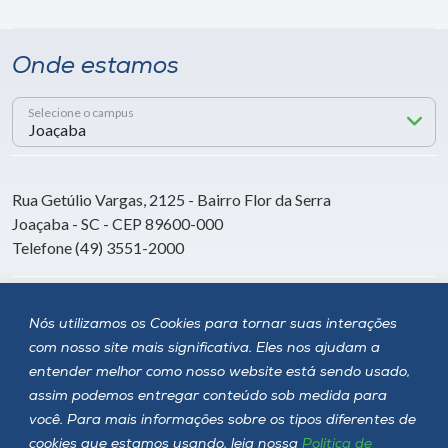
Onde estamos
Selecione o campus
Rua Getúlio Vargas, 2125 - Bairro Flor da Serra
Joaçaba - SC - CEP 89600-000
Telefone (49) 3551-2000
Siga a Unoesc
Nós utilizamos os Cookies para tornar suas interações
com nosso site mais significativa. Eles nos ajudam a
entender melhor como nosso website está sendo usado,
assim podemos entregar conteúdo sob medida para
você. Para mais informações sobre os tipos diferentes de
cookies que estamos usando, leia nossa
Política de