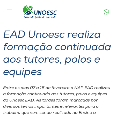
Página
O que
EAD Unoesc realiza formação continuada aos
inicial
acontece
tutores, polos e equipes
Cursos
Graduação
Ensino a Distância
Onde estamos
EAD Unoesc realiza
Pesquisa
formação continuada
aos tutores, polos e
Atendimento ao Estudante
equipes
Portal de Ensino
Entre os dias 07 a 18 de fevereiro o NAP EAD realizou
A
a formação continuada aos tutores, polos e equipes
Unoesc
da Unoesc EAD. As tardes foram marcadas por
diversos temas importantes e relevantes para o
Internacionalização
trabalho que vem sendo realizado no Ensino a