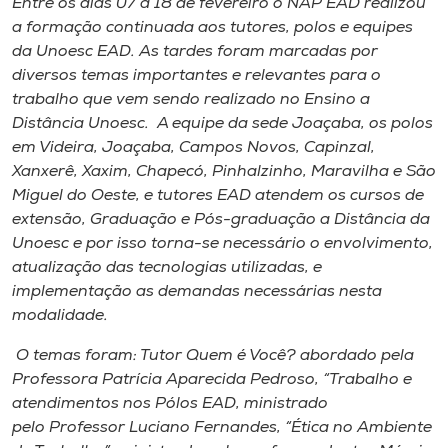
Entre os dias 07 a 18 de fevereiro o NAP EAD realizou
Museu
a formação continuada aos tutores, polos e equipes
da Unoesc EAD. As tardes foram marcadas por
Unoesc
diversos temas importantes e relevantes para o
Store
trabalho que vem sendo realizado no Ensino a
Distância Unoesc. A equipe da sede Joaçaba, os polos
em Videira, Joaçaba, Campos Novos, Capinzal,
Xanxerê, Xaxim, Chapecó, Pinhalzinho, Maravilha e São
Selecione
Miguel do Oeste, e tutores EAD atendem os cursos de
o idioma
extensão, Graduação e Pós-graduação a Distância da
Unoesc e por isso torna-se necessário o envolvimento,
atualização das tecnologias utilizadas, e
implementação as demandas necessárias nesta
A+
modalidade.
A-
O temas foram: Tutor Quem é Você? abordado pela
Professora Patrícia Aparecida Pedroso, “Trabalho e
atendimentos nos Pólos EAD, ministrado
pelo Professor Luciano Fernandes, “Ética no Ambiente