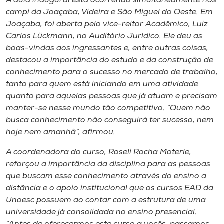
A aula inaugural está ocorrendo simultaneamente nos
Museu
campi
da Joaçaba, Videira e São Miguel do Oeste. Em
Joaçaba, foi aberta pelo vice-reitor Acadêmico, Luiz
Unoesc
Carlos Lückmann, no Auditório Jurídico. Ele deu as
Store
boas-vindas aos ingressantes e, entre outras coisas,
destacou a importância do estudo e da construção de
conhecimento para o sucesso no mercado de trabalho,
tanto para quem está iniciando em uma atividade
Selecione
quanto para aquelas pessoas que já atuam e precisam
o idioma
manter-se nesse mundo tão competitivo. “Quem não
busca conhecimento não conseguirá ter sucesso, nem
hoje nem amanhã”, afirmou.
A+
A coordenadora do curso, Roseli Rocha Moterle,
A-
reforçou a importância da disciplina para as pessoas
que buscam esse conhecimento através do ensino a
distância e o apoio institucional que os cursos EAD da
Unoesc possuem ao contar com a estrutura de uma
universidade já consolidada no ensino presencial.