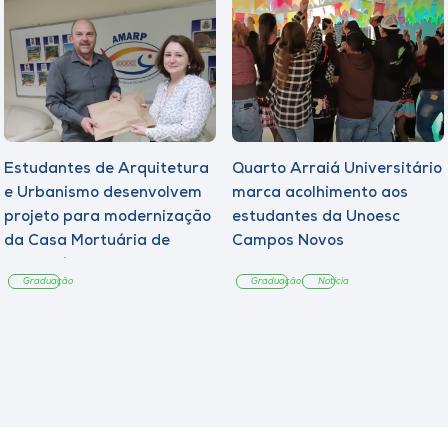
Estudantes de Arquitetura
Quarto Arraiá Universitário
e Urbanismo desenvolvem
marca acolhimento aos
projeto para modernização
estudantes da Unoesc
da Casa Mortuária de
Campos Novos
Tangará
Graduação
Graduação
Notícia