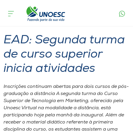
Página
O que
EAD: Segunda turma de curso superior
inicial
acontece
inicia atividades
Cursos
Graduação
Joaçaba
Onde estamos
EAD: Segunda turma
Pesquisa
de curso superior
inicia atividades
Atendimento ao Estudante
Portal de Ensino
Inscrições continuam abertas para dois cursos de pós-
graduação a distância A segunda turma do Curso
Superior de Tecnologia em Marketing, oferecido pela
A
Unoesc Virtual na modalidade a distância, está
Unoesc
participando hoje pela manhã da inaugural. Além de
receber o material didático referente à primeira
Internacionalização
disciplina do curso, os estudantes assistem a uma