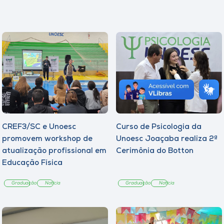
CREF3/SC e Unoesc
Curso de Psicologia da
promovem workshop de
Unoesc Joaçaba realiza 2ª
atualização profissional em
Cerimônia do Botton
Educação Física
Graduação
Notícia
Graduação
Notícia