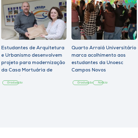
Estudantes de Arquitetura
Quarto Arraiá Universitário
e Urbanismo desenvolvem
marca acolhimento aos
projeto para modernização
estudantes da Unoesc
da Casa Mortuária de
Campos Novos
Tangará
Graduação
Graduação
Notícia