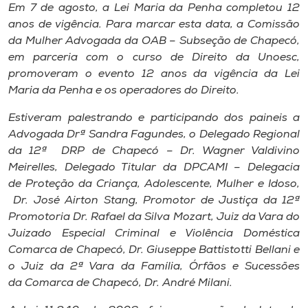
Museu
Em 7 de agosto, a Lei Maria da Penha completou 12
anos de vigência. Para marcar esta data, a Comissão
da Mulher Advogada da OAB – Subseção de Chapecó,
Unoesc
em parceria com o curso de Direito da Unoesc,
Store
promoveram o evento 12 anos da vigência da Lei
Maria da Penha e os operadores do Direito.
Estiveram palestrando e participando dos paineis a
Selecione
Advogada Drª Sandra Fagundes, o Delegado Regional
o idioma
da 12ª DRP de Chapecó – Dr. Wagner Valdivino
Meirelles, Delegado Titular da DPCAMI – Delegacia
de Proteção da Criança, Adolescente, Mulher e Idoso,
Dr. José Airton Stang, Promotor de Justiça da 12ª
A+
Promotoria Dr. Rafael da Silva Mozart, Juiz da Vara do
A-
Juizado Especial Criminal e Violência Doméstica
Comarca de Chapecó, Dr. Giuseppe Battistotti Bellani e
o Juiz da 2ª Vara da Família, Órfãos e Sucessões
da Comarca de Chapecó, Dr. André Milani.