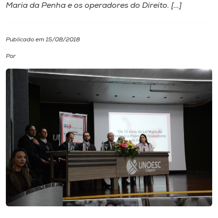
Maria da Penha e os operadores do Direito. […]
I.nova
Publicado em 15/08/2018
Diplomados
Por
Cultura
CPA
Biblioteca
Editora
Rádio