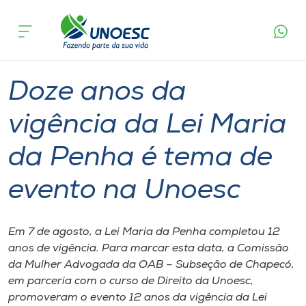
Página
O que
Doze anos da vigência da Lei Maria da Penha
inicial
acontece
é tema de evento na Unoesc
Cursos
Graduação
Notícia de evento
Chapecó
Onde estamos
Doze anos da
Pesquisa
vigência da Lei Maria
da Penha é tema de
Atendimento ao Estudante
evento na Unoesc
Portal de Ensino
Em 7 de agosto, a Lei Maria da Penha completou 12
A
anos de vigência. Para marcar esta data, a Comissão
Unoesc
da Mulher Advogada da OAB – Subseção de Chapecó,
em parceria com o curso de Direito da Unoesc,
Internacionalização
promoveram o evento 12 anos da vigência da Lei