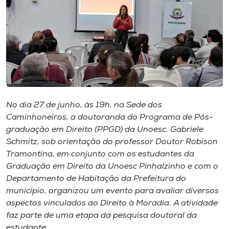
I.nova
Diplomados
Cultura
No dia 27 de junho, às 19h, na Sede dos
CPA
Caminhoneiros, a doutoranda do Programa de Pós-
graduação em Direito (PPGD) da Unoesc, Gabriele
Schmitz, sob orientação do professor Doutor Robison
Biblioteca
Tramontina, em conjunto com os estudantes da
Graduação em Direito da Unoesc Pinhalzinho e com o
Editora
Departamento de Habitação da Prefeitura do
município, organizou um evento para avaliar diversos
aspectos vinculados ao Direito à Moradia. A atividade
Rádio
faz parte de uma etapa da pesquisa doutoral da
estudante.