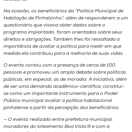
Museu
Na ocasião, os beneficiários da “Política Municipal de
Habitação de Pinhalzinho”, além de responderem a um
Unoesc
questionário que visava obter dados sobre o
Store
programa implantado, foram orientados sobre seus
direitos e obrigações. Também lhes foi ressaltada a
importância de avaliar a política para medir em que
medida ela contribuiu para a melhoria de suas vidas.
Selecione
o idioma
O evento contou com a presença de cerca de 100
pessoas e promoveu um amplo debate sobre políticas
públicas, em especial, as de moradia. A iniciativa, além
de ser uma demanda acadêmico-científica, constitui-
A+
se como um importante instrumento para o Poder
A-
Público municipal avaliar a política habitacional
pinhalense a partir da percepção dos beneficiários.
— O evento realizado entre prefeitura municipal,
moradores do loteamento Boa Vista III e com a