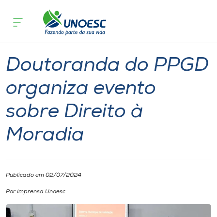
Página inicial
O que acontece
Doutoranda do PPGD organiza evento 
Cursos
Notícia
Doutorado
Chapecó
Onde estamos
Doutoranda do PPGD
Pesquisa
organiza evento
sobre Direito à
Atendimento ao Estudante
Moradia
Portal de Ensino
A
Publicado em 02/07/2024
Unoesc
Por Imprensa Unoesc
Internacionalização