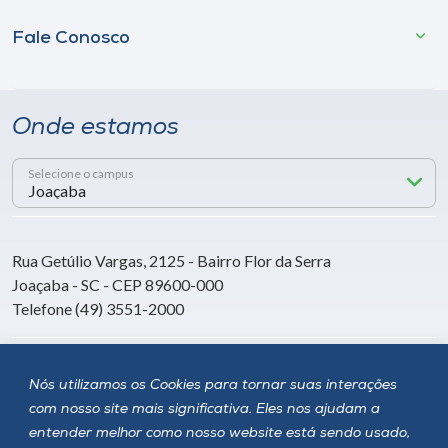
Fale Conosco
Onde estamos
Selecione o campus
Rua Getúlio Vargas, 2125 - Bairro Flor da Serra
Joaçaba - SC - CEP 89600-000
Telefone (49) 3551-2000
Siga a Unoesc
Nós utilizamos os Cookies para tornar suas interações
com nosso site mais significativa. Eles nos ajudam a
entender melhor como nosso website está sendo usado,