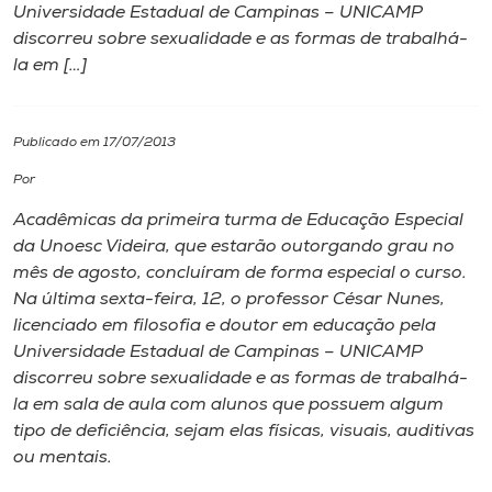
Universidade Estadual de Campinas – UNICAMP
discorreu sobre sexualidade e as formas de trabalhá-
I.nova
la em […]
Diplomados
Publicado em 17/07/2013
Cultura
Por
Acadêmicas da primeira turma de Educação Especial
CPA
da Unoesc Videira, que estarão outorgando grau no
mês de agosto, concluíram de forma especial o curso.
Na última sexta-feira, 12, o professor César Nunes,
Biblioteca
licenciado em filosofia e doutor em educação pela
Universidade Estadual de Campinas – UNICAMP
Editora
discorreu sobre sexualidade e as formas de trabalhá-
la em sala de aula com alunos que possuem algum
tipo de deficiência, sejam elas físicas, visuais, auditivas
Rádio
ou mentais.