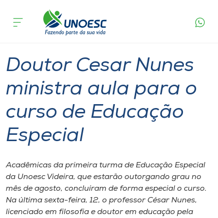
Página
O que
Doutor Cesar Nunes ministra aula para o
inicial
acontece
curso de Educação Especial
Cursos
Graduação
Videira
Onde estamos
Doutor Cesar Nunes
Pesquisa
ministra aula para o
curso de Educação
Atendimento ao Estudante
Especial
Portal de Ensino
Acadêmicas da primeira turma de Educação Especial
A
da Unoesc Videira, que estarão outorgando grau no
Unoesc
mês de agosto, concluíram de forma especial o curso.
Na última sexta-feira, 12, o professor César Nunes,
Internacionalização
licenciado em filosofia e doutor em educação pela