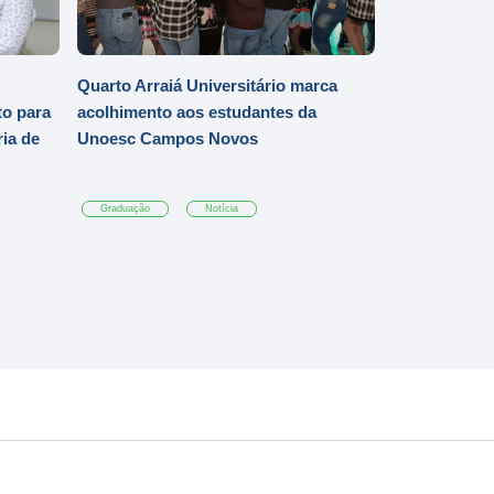
Quarto Arraiá Universitário marca
o para
acolhimento aos estudantes da
ia de
Unoesc Campos Novos
Graduação
Notícia