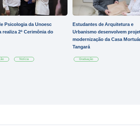
e Psicologia da Unoesc
Estudantes de Arquitetura e
 realiza 2ª Cerimônia do
Urbanismo desenvolvem projet
modernização da Casa Mortuár
Tangará
ção
Notícia
Graduação