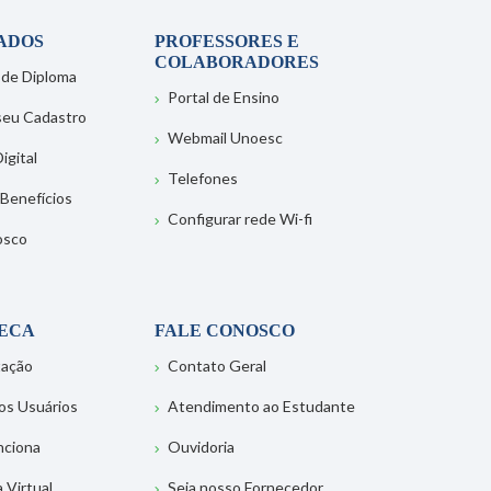
ADOS
PROFESSORES E
COLABORADORES
 de Diploma
Portal de Ensino
 seu Cadastro
Webmail Unoesc
igital
Telefones
 Benefícios
Configurar rede Wi-fi
osco
TECA
FALE CONOSCO
tação
Contato Geral
os Usuários
Atendimento ao Estudante
nciona
Ouvidoria
a Virtual
Seja nosso Fornecedor