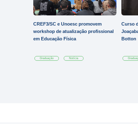
CREF3/SC e Unoesc promovem
Curso d
workshop de atualização profissional
Joaçaba
em Educação Física
Botton
Graduação
Notícia
Gradua