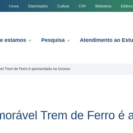
I.nova
Diplomados
Cultura
CPA
Biblioteca
Editora
e estamos
Pesquisa
Atendimento ao Est
l Trem de Ferro é apresentado na Unoesc
orável Trem de Ferro é 