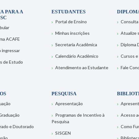
A PARA A
ESTUDANTES
DIPLOM
SC
Portal de Ensino
Consulta
bular
Minhas inscrições
Atualize
ema ACAFE
Secretaria Acadêmica
Diploma D
 ingressar
Calendário Acadêmico
Cursos e
s de Estudo
Atendimento ao Estudante
Fale Con
OS
PESQUISA
BIBLIO
uação
Apresentação
Apresen
Graduação
Programas de Incentivo à
Acesso a
Pesquisa
rado e Doutorado
Como Fu
SISGEN
nsão
Bibliotec