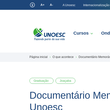
A+
A-
A Unoesc
Internacionalização
Cursos
Ond
Página inicial
O que acontece
Documentário Memoráve
Graduação
Joaçaba
Documentário Mem
Unoesc