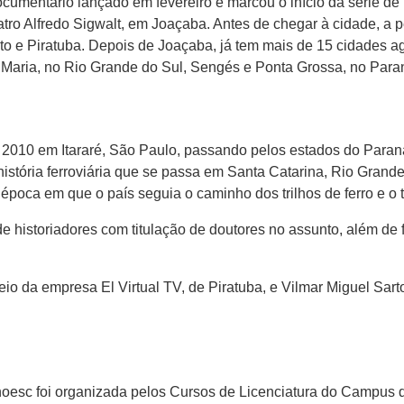
ocumentário lançado em fevereiro e marcou o início da série de
eatro Alfredo Sigwalt, em Joaçaba. Antes de chegar à cidade, a 
eto e Piratuba. Depois de Joaçaba, já tem mais de 15 cidades a
Maria, no Rio Grande do Sul, Sengés e Ponta Grossa, no Para
2010 em Itararé, São Paulo, passando pelos estados do Paraná
stória ferroviária que se passa em Santa Catarina, Rio Gran
época em que o país seguia o caminho dos trilhos de ferro e o t
de historiadores com titulação de doutores no assunto, além de
eio da empresa El Virtual TV, de Piratuba, e Vilmar Miguel Sar
esc foi organizada pelos Cursos de Licenciatura do Campus de