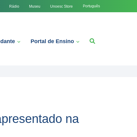
Português
Rádio
Museu
Unoesc Store
udante
Portal de Ensino
apresentado na