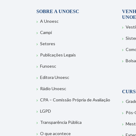
SOBRE A UNOESC
VENH
UNOE
A Unoesc
Vesti
Campi
Sist
Setores
Como
Publicações Legais
Bolsa
Funoesc
Editora Unoesc
Rádio Unoesc
CURS
CPA – Comissão Própria de Avaliação
Grad
LGPD
Pós-
Transparência Pública
Mest
O que acontece
Exte