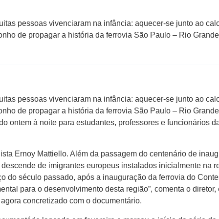
s pessoas vivenciaram na infância: aquecer-se junto ao calor
nho de propagar a história da ferrovia São Paulo – Rio Grand
s pessoas vivenciaram na infância: aquecer-se junto ao calor
nho de propagar a história da ferrovia São Paulo – Rio Grand
o ontem à noite para estudantes, professores e funcionários d
nalista Ernoy Mattiello. Além da passagem do centenário de inau
a descende de imigrantes europeus instalados inicialmente na 
o do século passado, após a inauguração da ferrovia do Contest
ental para o desenvolvimento desta região”, comenta o diretor, 
, agora concretizado com o documentário.