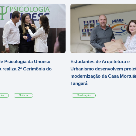
e Psicologia da Unoesc
Estudantes de Arquitetura e
 realiza 2ª Cerimônia do
Urbanismo desenvolvem projet
modernização da Casa Mortuár
Tangará
ção
Notícia
Graduação