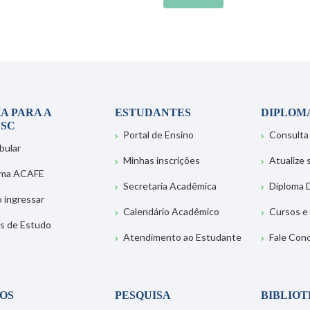
A PARA A
ESTUDANTES
DIPLOM
SC
Portal de Ensino
Consulta
bular
Minhas inscrições
Atualize
ema ACAFE
Secretaria Acadêmica
Diploma D
 ingressar
Calendário Acadêmico
Cursos e
s de Estudo
Atendimento ao Estudante
Fale Con
OS
PESQUISA
BIBLIO