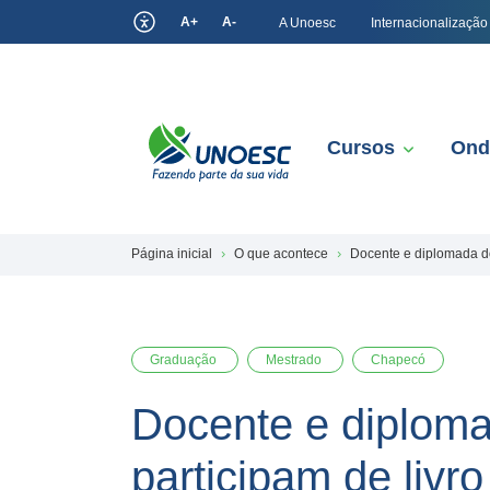
A+
A-
A Unoesc
Internacionalização
Cursos
Ond
Página inicial
O que acontece
Docente e diplomada d
Graduação
Mestrado
Chapecó
Docente e diplom
participam de liv