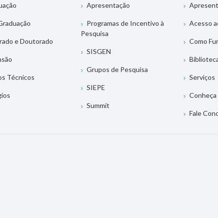
uação
Apresentação
Apresen
Graduação
Programas de Incentivo à
Acesso a
Pesquisa
rado e Doutorado
Como Fu
SISGEN
nsão
Bibliotec
Grupos de Pesquisa
os Técnicos
Serviços
SIEPE
gios
Conheça 
Summit
Fale Con