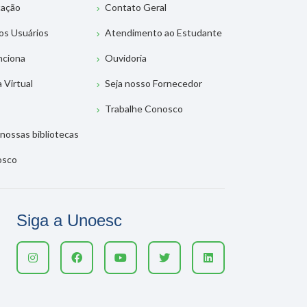
tação
Contato Geral
os Usuários
Atendimento ao Estudante
nciona
Ouvidoria
a Virtual
Seja nosso Fornecedor
Trabalhe Conosco
nossas bibliotecas
osco
Siga a Unoesc