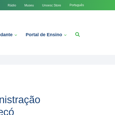
Português
Rádio
Museu
Unoesc Store
udante
Portal de Ensino
nistração
ecó