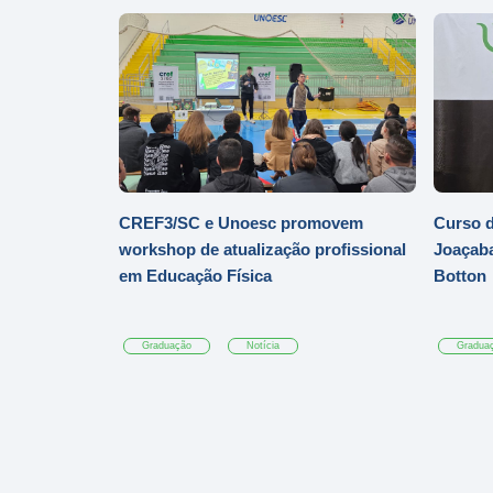
CREF3/SC e Unoesc promovem
Curso d
workshop de atualização profissional
Joaçaba
em Educação Física
Botton
Graduação
Notícia
Gradua