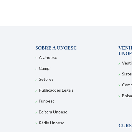
SOBRE A UNOESC
VENH
UNOE
A Unoesc
Vesti
Campi
Sist
Setores
Como
Publicações Legais
Bolsa
Funoesc
Editora Unoesc
Rádio Unoesc
CURS