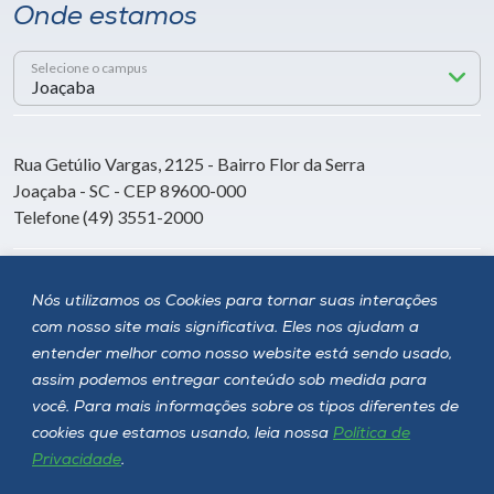
Onde estamos
Selecione o campus
Rua Getúlio Vargas, 2125 - Bairro Flor da Serra
Joaçaba - SC - CEP 89600-000
Telefone (49) 3551-2000
Siga a Unoesc
Nós utilizamos os Cookies para tornar suas interações
com nosso site mais significativa. Eles nos ajudam a
entender melhor como nosso website está sendo usado,
assim podemos entregar conteúdo sob medida para
você. Para mais informações sobre os tipos diferentes de
cookies que estamos usando, leia nossa
Política de
Privacidade
.