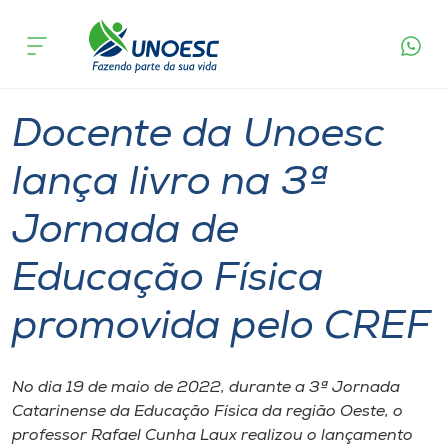
Página
O que
Docente da Unoesc lança livro na 3ª Jornada de
inicial
acontece
Educação Física promovida pelo CREF
Cursos
Graduação
Professor
Chapecó
Onde estamos
Docente da Unoesc
Pesquisa
lança livro na 3ª
Jornada de
Atendimento ao Estudante
Educação Física
Portal de Ensino
promovida pelo CREF
A
Unoesc
No dia 19 de maio de 2022, durante a 3ª Jornada
Catarinense da Educação Física da região Oeste, o
Internacionalização
professor Rafael Cunha Laux realizou o lançamento