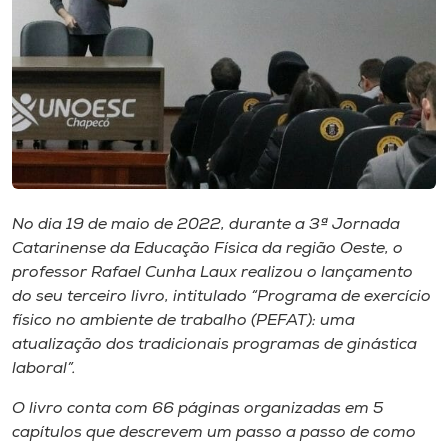
Museu
Unoesc
Store
Selecione
o idioma
No dia 19 de maio de 2022, durante a 3ª Jornada
Catarinense da Educação Física da região Oeste, o
professor Rafael Cunha Laux realizou o lançamento
A+
do seu terceiro livro, intitulado “Programa de exercício
A-
físico no ambiente de trabalho (PEFAT): uma
atualização dos tradicionais programas de ginástica
laboral”.
O livro conta com 66 páginas organizadas em 5
capítulos que descrevem um passo a passo de como