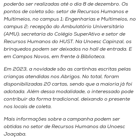
Museu
poderão ser realizadas até o dia 8 de dezembro. Os
pontos de coleta são: setor de Recursos Humanos e
Multimeios, no campus 1; Engenharias e Multimeios, no
Unoesc
campus 2; recepção do Ambulatório Universitário
Store
(AMU); secretaria do Colégio SuperAtivo e setor de
Recursos Humanos do HUST. Na Unoesc Capinzal, os
brinquedos podem ser deixados no hall de entrada. E
em Campos Novos, em frente à Biblioteca.
Selecione
o idioma
Em 2023, a novidade são as cartinhas escritas pelas
crianças atendidas nos Abrigos. No total, foram
disponibilizadas 20 cartas, sendo que a maioria já foi
adotada. Além dessa modalidade, o interessado pode
A+
contribuir da forma tradicional, deixando o presente
A-
nos locais de coleta.
Mais informações sobre a campanha podem ser
obtidas no setor de Recursos Humanos da Unoesc
Joaçaba.