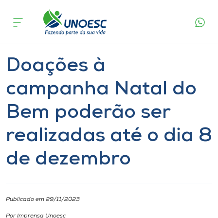
Página
O que
Doações à campanha Natal do Bem poderão
inicial
acontece
ser realizadas até o dia 8 de dezembro
Cursos
Notícia
Geral
Onde estamos
Doações à
Pesquisa
campanha Natal do
Bem poderão ser
Atendimento ao Estudante
realizadas até o dia 8
Portal de Ensino
de dezembro
A
Unoesc
Publicado em 29/11/2023
Internacionalização
Por Imprensa Unoesc