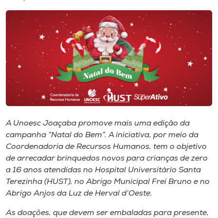
I.nova
Diplomados
Cultura
CPA
A Unoesc Joaçaba promove mais uma edição da
campanha “Natal do Bem”. A iniciativa, por meio da
Biblioteca
Coordenadoria de Recursos Humanos, tem o objetivo
de arrecadar brinquedos novos para crianças de zero
Editora
a 16 anos atendidas no Hospital Universitário Santa
Terezinha (HUST), no Abrigo Municipal Frei Bruno e no
Abrigo Anjos da Luz de Herval d’Oeste.
Rádio
As doações, que devem ser embaladas para presente,