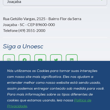
Rua Getúlio Vargas, 2125 - Bairro Flor da Serra
Joaçaba - SC - CEP 89600-000
Telefone (49) 3551-2000
Siga a Unoesc
Nós utilizamos os Cookies para tornar suas interações
com nosso site mais significativa. Eles nos ajudam a
entender melhor como nosso website está sendo usado,
assim podemos entregar conteúdo sob medida para você.
Para mais informações sobre os tipos diferentes de
cookies que estamos usando, leia nossa
Política de
Política de privacidade
LGPD
Privacidade
.