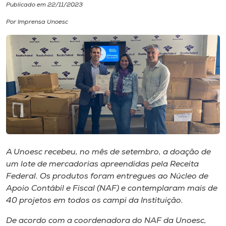
Publicado em 22/11/2023
I.nova
Por Imprensa Unoesc
Diplomados
Cultura
CPA
Biblioteca
A Unoesc recebeu, no mês de setembro, a doação de
um lote de mercadorias apreendidas pela Receita
Editora
Federal. Os produtos foram entregues ao Núcleo de
Apoio Contábil e Fiscal (NAF) e contemplaram mais de
40 projetos em todos os campi da Instituição.
Rádio
De acordo com a coordenadora do NAF da Unoesc,