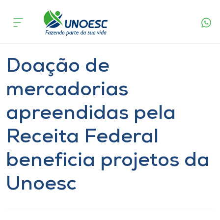
Página
O que
Doação de mercadorias apreendidas pela
inicial
acontece
Receita Federal beneficia projetos da Unoesc
Cursos
Notícia
Geral
Onde estamos
Doação de
Pesquisa
mercadorias
apreendidas pela
Atendimento ao Estudante
Receita Federal
Portal de Ensino
beneficia projetos da
A
Unoesc
Unoesc
Internacionalização