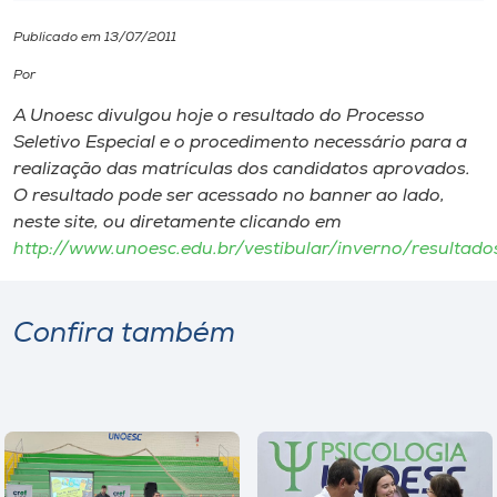
Publicado em 13/07/2011
I.nova
Por
Diplomados
A Unoesc divulgou hoje o resultado do Processo
Seletivo Especial e o procedimento necessário para a
realização das matrículas dos candidatos aprovados.
Cultura
O resultado pode ser acessado no banner ao lado,
neste site, ou diretamente clicando em
CPA
http://www.unoesc.edu.br/vestibular/inverno/resultado
Biblioteca
Confira também
Editora
Rádio