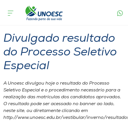
Página
O que
Divulgado resultado do Processo Seletivo
inicial
acontece
Especial
Cursos
Graduação
Onde estamos
Divulgado resultado
Pesquisa
do Processo Seletivo
Especial
Atendimento ao Estudante
Portal de Ensino
A Unoesc divulgou hoje o resultado do Processo
Seletivo Especial e o procedimento necessário para a
realização das matrículas dos candidatos aprovados.
A
O resultado pode ser acessado no banner ao lado,
Unoesc
neste site, ou diretamente clicando em
http://www.unoesc.edu.br/vestibular/inverno/resultado
Internacionalização