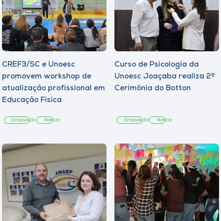
Museu
Unoesc
Store
CREF3/SC e Unoesc
Curso de Psicologia da
promovem workshop de
Unoesc Joaçaba realiza 2ª
atualização profissional em
Cerimônia do Botton
Selecione
Educação Física
o idioma
Graduação
Notícia
Graduação
Notícia
A+
A-