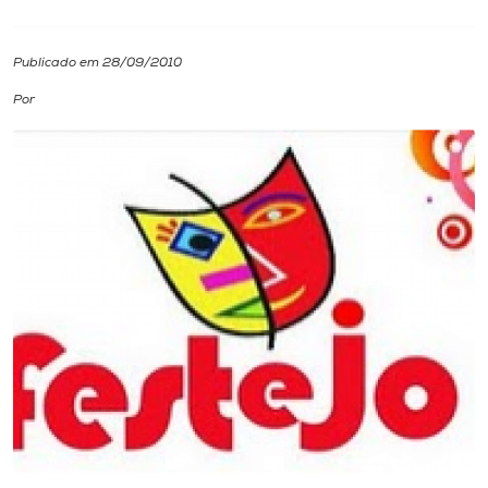
I.nova
Publicado em 28/09/2010
Por
Diplomados
Cultura
CPA
Biblioteca
Editora
Rádio