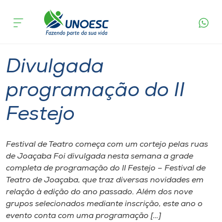
Página
O que
Divulgada programação do II
inicial
acontece
Festejo
Cursos
Graduação
Joaçaba
Onde estamos
Divulgada
Pesquisa
programação do II
Festejo
Atendimento ao Estudante
Portal de Ensino
Festival de Teatro começa com um cortejo pelas ruas
de Joaçaba Foi divulgada nesta semana a grade
completa de programação do II Festejo – Festival de
A
Teatro de Joaçaba, que traz diversas novidades em
Unoesc
relação à edição do ano passado. Além dos nove
grupos selecionados mediante inscrição, este ano o
Internacionalização
evento conta com uma programação […]