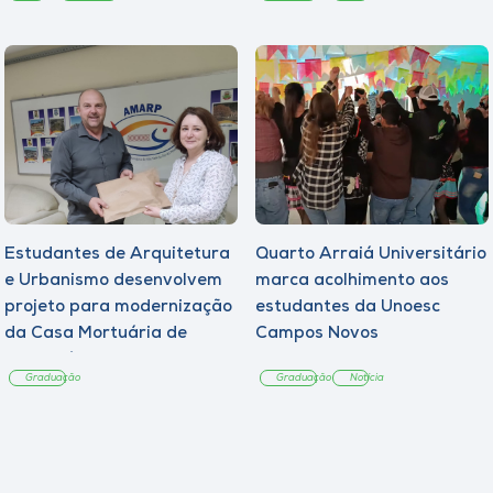
Estudantes de Arquitetura
Quarto Arraiá Universitário
e Urbanismo desenvolvem
marca acolhimento aos
projeto para modernização
estudantes da Unoesc
da Casa Mortuária de
Campos Novos
Tangará
Graduação
Graduação
Notícia