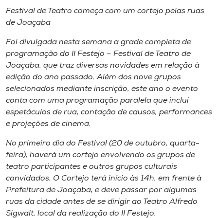
Museu
Festival de Teatro começa com um cortejo pelas ruas
de Joaçaba
Unoesc
Foi divulgada nesta semana a grade completa de
Store
programação do II Festejo – Festival de Teatro de
Joaçaba, que traz diversas novidades em relação à
edição do ano passado. Além dos nove grupos
selecionados mediante inscrição, este ano o evento
Selecione
o idioma
conta com uma programação paralela que inclui
espetáculos de rua, contação de causos, performances
e projeções de cinema.
No primeiro dia do Festival (20 de outubro, quarta-
A+
feira), haverá um cortejo envolvendo os grupos de
A-
teatro participantes e outros grupos culturais
convidados. O Cortejo terá início às 14h, em frente à
Prefeitura de Joaçaba, e deve passar por algumas
ruas da cidade antes de se dirigir ao Teatro Alfredo
Sigwalt, local da realização do II Festejo.