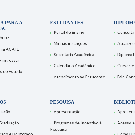
A PARA A
ESTUDANTES
DIPLOM
SC
Portal de Ensino
Consulta
bular
Minhas inscrições
Atualize
ema ACAFE
Secretaria Acadêmica
Diploma D
 ingressar
Calendário Acadêmico
Cursos e
s de Estudo
Atendimento ao Estudante
Fale Con
OS
PESQUISA
BIBLIO
uação
Apresentação
Apresen
Graduação
Programas de Incentivo à
Acesso a
Pesquisa
rado e Doutorado
Como Fu