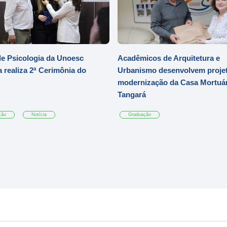
e Psicologia da Unoesc
Acadêmicos de Arquitetura e
 realiza 2ª Cerimônia do
Urbanismo desenvolvem projet
modernização da Casa Mortuár
Tangará
ção
Notícia
Graduação