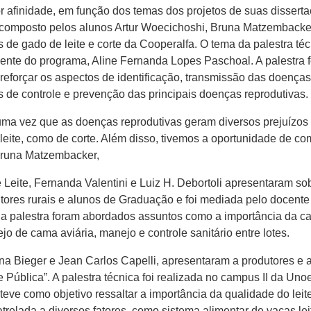
 afinidade, em função dos temas dos projetos de suas disserta
 composto pelos alunos Artur Woecichoshi, Bruna Matzembacke
s de gado de leite e corte da Cooperalfa. O tema da palestra té
cente do programa, Aline Fernanda Lopes Paschoal. A palestra 
reforçar os aspectos de identificação, transmissão das doenças 
de controle e prevenção das principais doenças reprodutivas.
ma vez que as doenças reprodutivas geram diversos prejuízos
 leite, como de corte. Além disso, tivemos a oportunidade de co
 Bruna Matzembacker,
 Leite, Fernanda Valentini e Luiz H. Debortoli apresentaram s
dutores rurais e alunos de Graduação e foi mediada pelo docente
 palestra foram abordados assuntos como a importância da cama
o de cama aviária, manejo e controle sanitário entre lotes.
na Bieger e Jean Carlos Capelli, apresentaram a produtores e a
 Pública”. A palestra técnica foi realizada no campus II da U
eve como objetivo ressaltar a importância da qualidade do leite
atrelada a diversos fatores, como sistema alimentar de vacas l