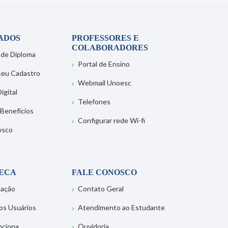
ADOS
PROFESSORES E
COLABORADORES
 de Diploma
Portal de Ensino
 seu Cadastro
Webmail Unoesc
igital
Telefones
 Benefícios
Configurar rede Wi-fi
osco
TECA
FALE CONOSCO
tação
Contato Geral
os Usuários
Atendimento ao Estudante
nciona
Ouvidoria