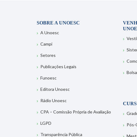
SOBRE A UNOESC
VENH
UNOE
A Unoesc
Vesti
Campi
Sist
Setores
Como
Publicações Legais
Bolsa
Funoesc
Editora Unoesc
Rádio Unoesc
CURS
CPA – Comissão Própria de Avaliação
Grad
LGPD
Pós-
Transparência Pública
Mest