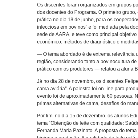
Os discentes foram organizados em grupos por
dos docentes do Programa. O primeiro grupo,
prática no dia 18 de junho, para os cooperado
infecciosa em bovinos” e foi mediada pela do
sede de AARA, e teve como principal objetivo 
econômico, métodos de diagnóstico e medidas 
— O tema abordado é de extrema relevância u
região, considerando tanto a bovinocultura de
prático com os produtores — relatou a aluna
Já no dia 28 de novembro, os discentes Felipe
cama aviária”. A palestra foi on-line para pro
evento foi de aproximadamente 60 pessoas. Na
primas alternativas de cama, desafios do manej
Por fim, no dia 15 de dezembro, os alunos Édi
tema “Obtenção de leite com qualidade: Saúde
Fernanda Maria Pazinato. A proposta do tema t
higiene e produção. A qualidade do leite está 