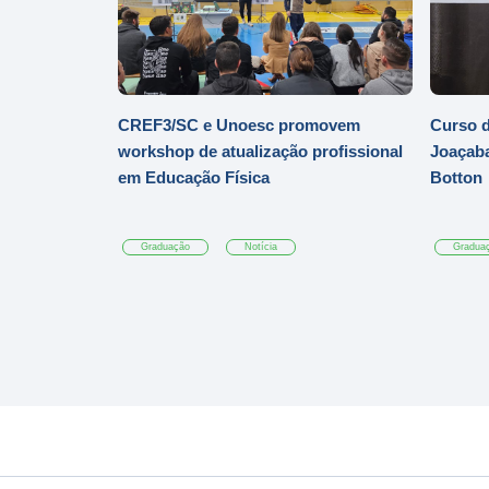
CREF3/SC e Unoesc promovem
Curso d
workshop de atualização profissional
Joaçaba
em Educação Física
Botton
Graduação
Notícia
Gradua