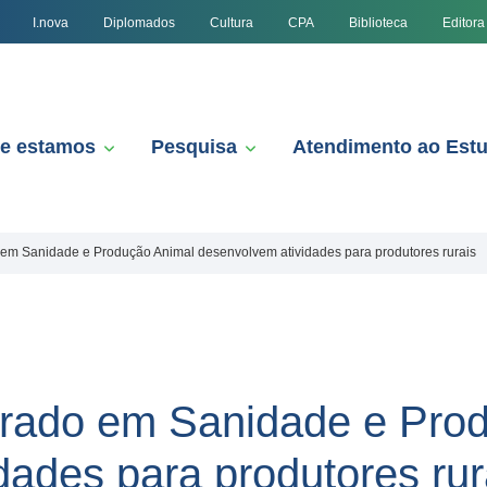
I.nova
Diplomados
Cultura
CPA
Biblioteca
Editora
e estamos
Pesquisa
Atendimento ao Est
 em Sanidade e Produção Animal desenvolvem atividades para produtores rurais
trado em Sanidade e Pro
dades para produtores rur