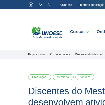
A+
A-
A Unoesc
Internacionalização
Cursos
Ond
Página inicial
O que acontece
Discentes do Mestrado
Graduação
Mestrado
Xanxerê
Discentes do Mes
desenvolvem ativi