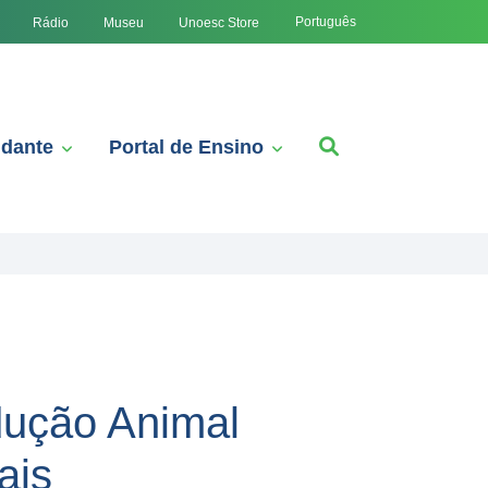
Português
Rádio
Museu
Unoesc Store
udante
Portal de Ensino
dução Animal
ais