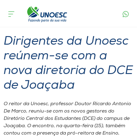
Página
O que
Dirigentes da Unoesc reúnem-se com a nova
inicial
acontece
diretoria do DCE de Joaçaba
Cursos
Graduação
Geral
Joaçaba
Onde estamos
Dirigentes da Unoesc
Pesquisa
reúnem-se com a
nova diretoria do DCE
Atendimento ao Estudante
de Joaçaba
Portal de Ensino
O reitor da Unoesc, professor Doutor Ricardo Antonio
A
De Marco, reuniu-se com os novos gestores do
Unoesc
Diretório Central dos Estudantes (DCE) do campus de
Joaçaba. O encontro, na quarta-feira (15), também
Internacionalização
contou com a presença da pró-reitora de Ensino,