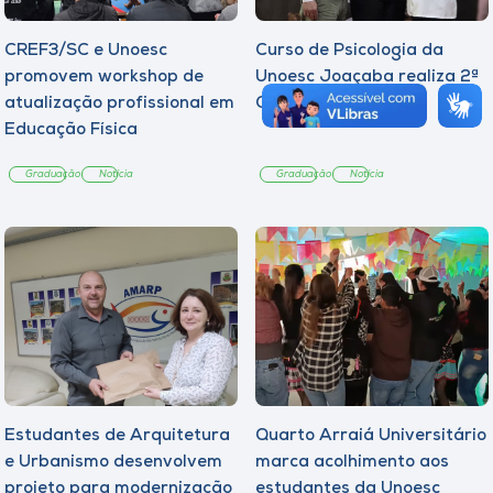
CREF3/SC e Unoesc
Curso de Psicologia da
promovem workshop de
Unoesc Joaçaba realiza 2ª
atualização profissional em
Cerimônia do Botton
Educação Física
Graduação
Notícia
Graduação
Notícia
Estudantes de Arquitetura
Quarto Arraiá Universitário
e Urbanismo desenvolvem
marca acolhimento aos
projeto para modernização
estudantes da Unoesc