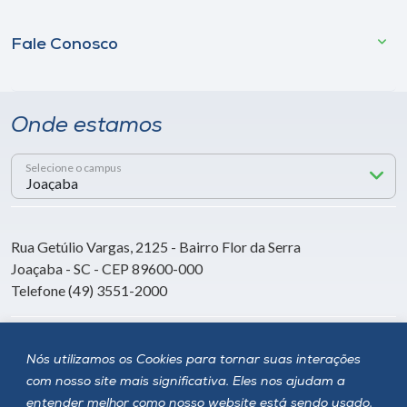
Fale Conosco
Onde estamos
Selecione o campus
Rua Getúlio Vargas, 2125 - Bairro Flor da Serra
Joaçaba - SC - CEP 89600-000
Telefone (49) 3551-2000
Siga a Unoesc
Nós utilizamos os Cookies para tornar suas interações
com nosso site mais significativa. Eles nos ajudam a
entender melhor como nosso website está sendo usado,