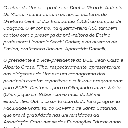
Museu
O reitor da Unoesc, professor Doutor Ricardo Antonio
De Marco, reuniu-se com os novos gestores do
Unoesc
Diretório Central dos Estudantes (DCE) do campus de
Store
Joaçaba. O encontro, na quarta-feira (15), também
contou com a presença da pró-reitora de Ensino,
professora Lindamir Secchi Gadler, e da diretora de
Ensino, professora Jaciney Aparecida Danielli.
Selecione
o idioma
O presidente e o vice-presidente do DCE, Jean Calza e
Alberto Grasel Filho, respectivamente, apresentaram
aos dirigentes da Unoesc um cronograma dos
principais eventos esportivos e culturais programados
A+
para 2023. Destaque para a Olimpíada Universitária
A-
(Oliuni), que em 2022 reuniu mais de 1,2 mil
estudantes. Outro assunto abordado foi o programa
Faculdade Gratuita, do Governo de Santa Catarina,
que prevê gratuidade nas universidades da
Associação Catarinense das Fundações Educacionais