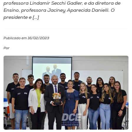
professora Lindamir Secchi Gadler, e da diretora de
Ensino, professora Jaciney Aparecida Danielli. O
I.nova
presidente e […]
Diplomados
Publicado em 16/02/2023
Cultura
Por
CPA
Biblioteca
Editora
Rádio