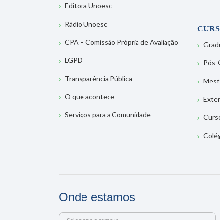
Editora Unoesc
Rádio Unoesc
CURS
CPA – Comissão Própria de Avaliação
Grad
LGPD
Pós-
Transparência Pública
Mest
O que acontece
Exte
Serviços para a Comunidade
Curs
Colé
Onde estamos
Selecione o campus