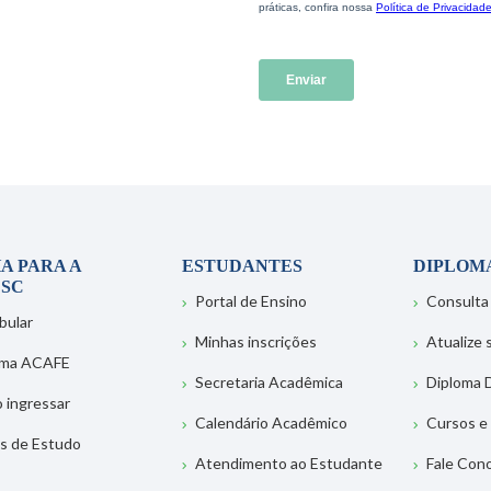
A PARA A
ESTUDANTES
DIPLOM
SC
Portal de Ensino
Consulta
bular
Minhas inscrições
Atualize
ema ACAFE
Secretaria Acadêmica
Diploma D
 ingressar
Calendário Acadêmico
Cursos e
s de Estudo
Atendimento ao Estudante
Fale Con