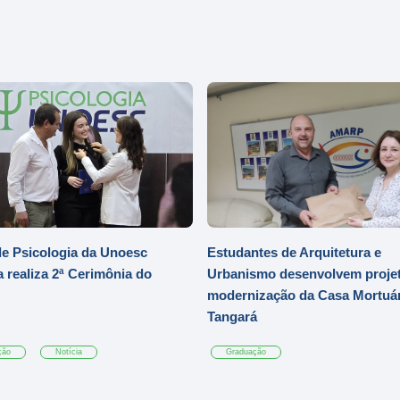
e Psicologia da Unoesc
Estudantes de Arquitetura e
 realiza 2ª Cerimônia do
Urbanismo desenvolvem projet
modernização da Casa Mortuár
Tangará
ção
Notícia
Graduação