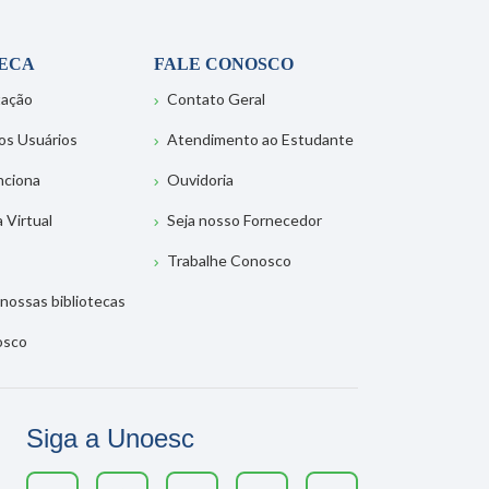
TECA
FALE CONOSCO
tação
Contato Geral
os Usuários
Atendimento ao Estudante
nciona
Ouvidoria
a Virtual
Seja nosso Fornecedor
Trabalhe Conosco
nossas bibliotecas
osco
Siga a Unoesc