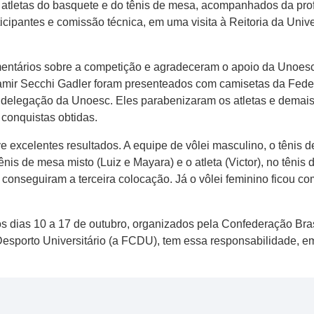
os atletas do basquete e do tênis de mesa, acompanhados da pr
ticipantes e comissão técnica, em uma visita à Reitoria da Uni
mentários sobre a competição e agradeceram o apoio da Unoesc. 
amir Secchi Gadler foram presenteados com camisetas da Feder
delegação da Unoesc. Eles parabenizaram os atletas e demais
 conquistas obtidas.
excelentes resultados. A equipe de vôlei masculino, o tênis d
ênis de mesa misto (Luiz e Mayara) e o atleta (Victor), no têni
 conseguiram a terceira colocação. Já o vôlei feminino ficou c
s dias 10 a 17 de outubro, organizados pela Confederação Bras
esporto Universitário (a FCDU), tem essa responsabilidade, em