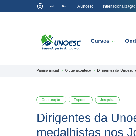
A+
A-
A Unoesc
Internacionalização
Cursos
Ond
Página inicial
O que acontece
Dirigentes da Unoesc r
Graduação
Esporte
Joaçaba
Dirigentes da Uno
medalhistas nos Jo