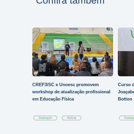
Confira também
CREF3/SC e Unoesc promovem
Curso d
workshop de atualização profissional
Joaçaba
em Educação Física
Botton
Graduação
Notícia
Gradua