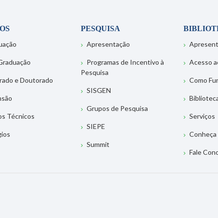
OS
PESQUISA
BIBLIO
uação
Apresentação
Apresen
Graduação
Programas de Incentivo à
Acesso a
Pesquisa
rado e Doutorado
Como Fu
SISGEN
nsão
Bibliotec
Grupos de Pesquisa
os Técnicos
Serviços
SIEPE
gios
Conheça 
Summit
Fale Con