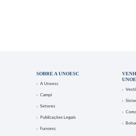
SOBRE A UNOESC
VENH
UNOE
A Unoesc
Vesti
Campi
Sist
Setores
Como
Publicações Legais
Bolsa
Funoesc