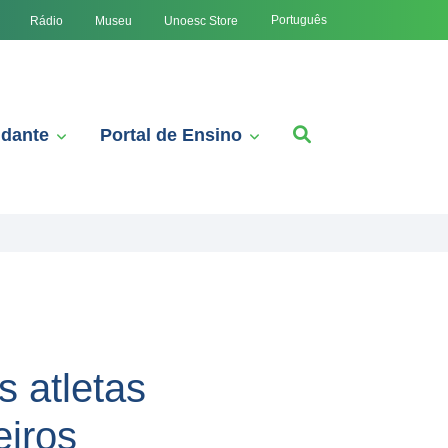
Português
Rádio
Museu
Unoesc Store
udante
Portal de Ensino
 atletas
eiros