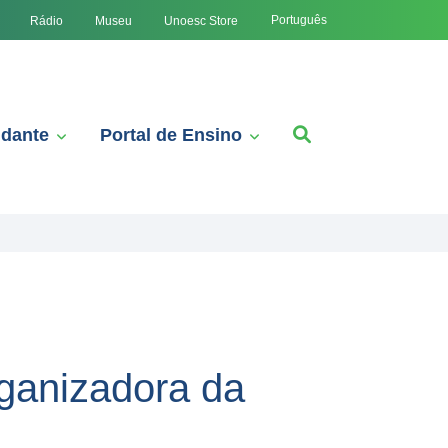
Português
Rádio
Museu
Unoesc Store
udante
Portal de Ensino
ganizadora da