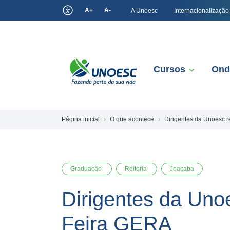
A+
A-
A Unoesc
Internacionalização
Cursos
Ond
Página inicial
O que acontece
Dirigentes da Unoesc 
Graduação
Reitoria
Joaçaba
Dirigentes da Uno
Feira GERA