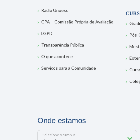
Rádio Unoesc
CURS
CPA – Comissão Própria de Avaliação
Grad
LGPD
Pós-
Transparência Pública
Mest
O que acontece
Exte
Serviços para a Comunidade
Curs
Colé
Onde estamos
Selecione o campus