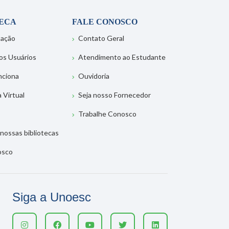
TECA
FALE CONOSCO
tação
Contato Geral
os Usuários
Atendimento ao Estudante
nciona
Ouvidoria
a Virtual
Seja nosso Fornecedor
Trabalhe Conosco
nossas bibliotecas
osco
Siga a Unoesc