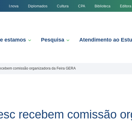
I.nova
Diplomados
Cultura
CPA
Biblioteca
Editora
e estamos
Pesquisa
Atendimento ao Est
recebem comissão organizadora da Feira GERA
esc recebem comissão or