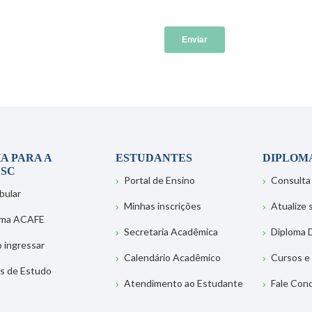
A PARA A
ESTUDANTES
DIPLOM
SC
Portal de Ensino
Consulta
bular
Minhas inscrições
Atualize
ema ACAFE
Secretaria Acadêmica
Diploma D
 ingressar
Calendário Acadêmico
Cursos e
s de Estudo
Atendimento ao Estudante
Fale Con