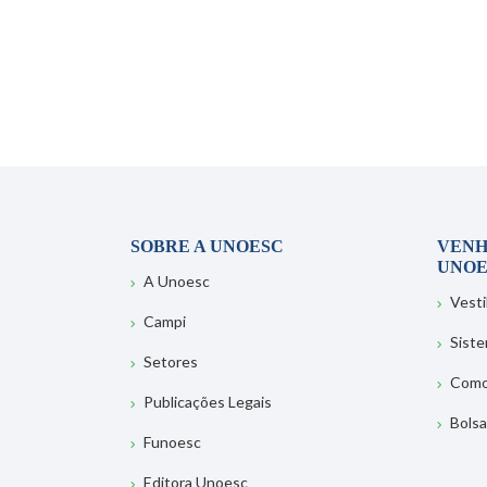
SOBRE A UNOESC
VENH
UNOE
A Unoesc
Vesti
Campi
Sist
Setores
Como
Publicações Legais
Bolsa
Funoesc
Editora Unoesc