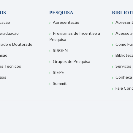
OS
PESQUISA
BIBLIO
uação
Apresentação
Apresen
Graduação
Programas de Incentivo à
Acesso a
Pesquisa
rado e Doutorado
Como Fu
SISGEN
nsão
Bibliotec
Grupos de Pesquisa
os Técnicos
Serviços
SIEPE
gios
Conheça 
Summit
Fale Con