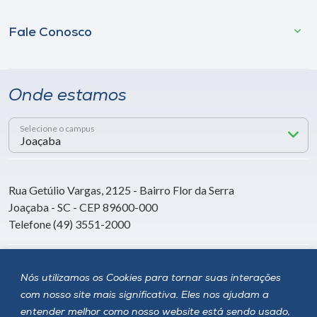
Fale Conosco
Onde estamos
Selecione o campus
Rua Getúlio Vargas, 2125 - Bairro Flor da Serra
Joaçaba - SC - CEP 89600-000
Telefone (49) 3551-2000
Siga a Unoesc
Nós utilizamos os Cookies para tornar suas interações
com nosso site mais significativa. Eles nos ajudam a
entender melhor como nosso website está sendo usado,