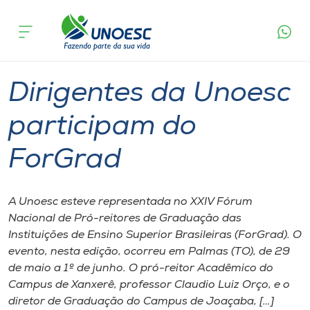
Página
O que
Dirigentes da Unoesc participam do
inicial
acontece
ForGrad
Cursos
Graduação
Xanxerê
Onde estamos
Dirigentes da Unoesc
Pesquisa
participam do
ForGrad
Atendimento ao Estudante
Portal de Ensino
A Unoesc esteve representada no XXIV Fórum
Nacional de Pró-reitores de Graduação das
Instituições de Ensino Superior Brasileiras (ForGrad). O
A
evento, nesta edição, ocorreu em Palmas (TO), de 29
Unoesc
de maio a 1º de junho. O pró-reitor Acadêmico do
Campus de Xanxerê, professor Claudio Luiz Orço, e o
Internacionalização
diretor de Graduação do Campus de Joaçaba, […]