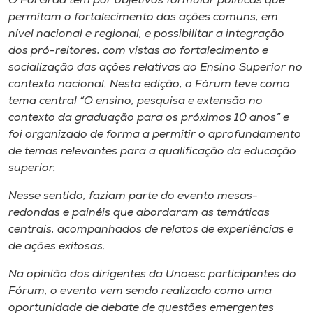
O ForGrad tem por objetivos formular políticas que
Museu
permitam o fortalecimento das ações comuns, em
nível nacional e regional, e possibilitar a integração
Unoesc
dos pró-reitores, com vistas ao fortalecimento e
Store
socialização das ações relativas ao Ensino Superior no
contexto nacional. Nesta edição, o Fórum teve como
tema central “O ensino, pesquisa e extensão no
contexto da graduação para os próximos 10 anos” e
Selecione
foi organizado de forma a permitir o aprofundamento
o idioma
de temas relevantes para a qualificação da educação
superior.
Nesse sentido, faziam parte do evento mesas-
A+
redondas e painéis que abordaram as temáticas
A-
centrais, acompanhados de relatos de experiências e
de ações exitosas.
Na opinião dos dirigentes da Unoesc participantes do
Fórum, o evento vem sendo realizado como uma
oportunidade de debate de questões emergentes