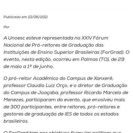
I.nova
Publicado em 10/06/2011
Por
Diplomados
A Unoesc esteve representada no XXIV Fórum
Nacional de Pró-reitores de Graduação das
Cultura
Instituições de Ensino Superior Brasileiras (ForGrad). O
evento, nesta edição, ocorreu em Palmas (TO), de 29
CPA
de maio a 1º de junho.
O pró-reitor Acadêmico do Campus de Xanxerê,
Biblioteca
professor Claudio Luiz Orço, e o diretor de Graduação
do Campus de Joaçaba, professor Ricardo Marcelo de
Menezes, participaram do evento, que envolveu mais
Editora
de 300 participantes, entre reitores, pró-reitores e
gestores de graduação de IES de todos os estados
Rádio
brasileiros.