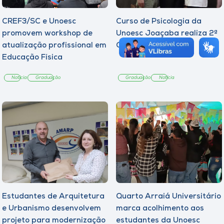
CREF3/SC e Unoesc
Curso de Psicologia da
promovem workshop de
Unoesc Joaçaba realiza 2ª
atualização profissional em
Cerimônia do Botton
Educação Física
Notícia
Graduação
Graduação
Notícia
Estudantes de Arquitetura
Quarto Arraiá Universitário
e Urbanismo desenvolvem
marca acolhimento aos
projeto para modernização
estudantes da Unoesc