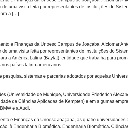
m de uma visita feita por representantes de instituições do Sis
para a […]
amento e Finanças da Unoesc Campus de Joaçaba, Alciomar Antô
m de uma visita feita por representantes de instituições do Sis
para a América Latina (Baylat), entidade que trabalha para prom
 nos países latino-americanos.
e pesquisa, sistemas e parcerias adotados por aquelas Universi
ades (Universidade de Munique, Universidade Friederich Alex
rsidade de Ciências Aplicadas de Kempten) e em algumas empr
 BMW e a Audi.
mento e Finanças da Unoesc Joaçaba, as quatro universidades 
ção; à Engenharia Biomédica, Engenharia Biométrica, Ciência