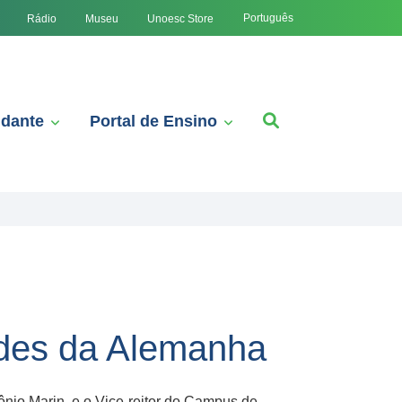
Português
Rádio
Museu
Unoesc Store
udante
Portal de Ensino
ades da Alemanha
nio Marin, e o Vice-reitor do Campus de