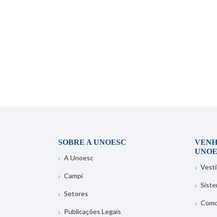
SOBRE A UNOESC
VENH
UNOE
A Unoesc
Vesti
Campi
Sist
Setores
Como
Publicações Legais