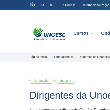
A+
A-
A Unoesc
Internacionalização
Cursos
Ond
Página inicial
O que acontece
Dirigentes da Unoesc 
Graduação
Joaçaba
Dirigentes da Un
Neste semestre, o diretor de Gestão, Planej