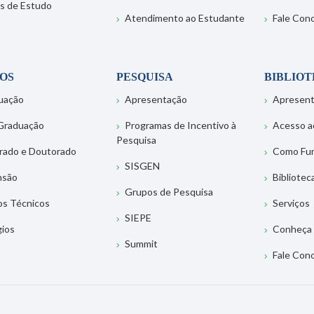
s de Estudo
Atendimento ao Estudante
Fale Con
OS
PESQUISA
BIBLIO
uação
Apresentação
Apresen
Graduação
Programas de Incentivo à
Acesso a
Pesquisa
rado e Doutorado
Como Fu
SISGEN
nsão
Bibliotec
Grupos de Pesquisa
os Técnicos
Serviços
SIEPE
gios
Conheça 
Summit
Fale Con