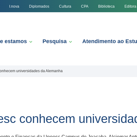
I.nova
Diplomados
Cultura
CPA
Biblioteca
Editora
e estamos
Pesquisa
Atendimento ao Est
conhecem universidades da Alemanha
oesc conhecem universid
amento e Finanças da Unoesc Campus de Joaçaba, Alciomar Antô