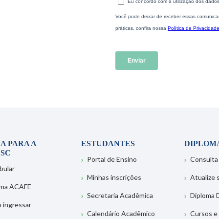
A PARA A
ESTUDANTES
DIPLOM
SC
Portal de Ensino
Consulta
bular
Minhas inscrições
Atualize
ema ACAFE
Secretaria Acadêmica
Diploma D
 ingressar
Calendário Acadêmico
Cursos e