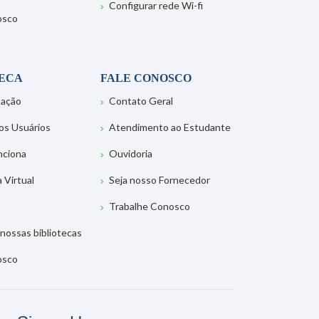
Configurar rede Wi-fi
osco
TECA
FALE CONOSCO
tação
Contato Geral
os Usuários
Atendimento ao Estudante
nciona
Ouvidoria
a Virtual
Seja nosso Fornecedor
Trabalhe Conosco
nossas bibliotecas
osco