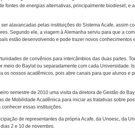
e fontes de energias alternativas, principalmente biodiesel; e 
er alavancadas pelas instituições do Sistema Acafe, assim co
ores. Segundo ele, a viagem à Alemanha serviu para que a com
país estão desenvolvendo e pode trazer novos conhecimentos e 
ortunidades de convênios para intercâmbios das duas partes. To
r meio do Baylat ou separadamente com cada Universidade. Iss
ra os nossos acadêmicos, pois abre canais para que alunos e 
eiro semestre de 2010 uma visita da diretora de Gestão do Bayl
s de Mobilidade Acadêmica para iniciar as tratativas sobre po
 conhecer essas instituições.
icipação de representantes da própria Acafe, da Unoesc, da Uni
s dias 2 e 10 de novembro.