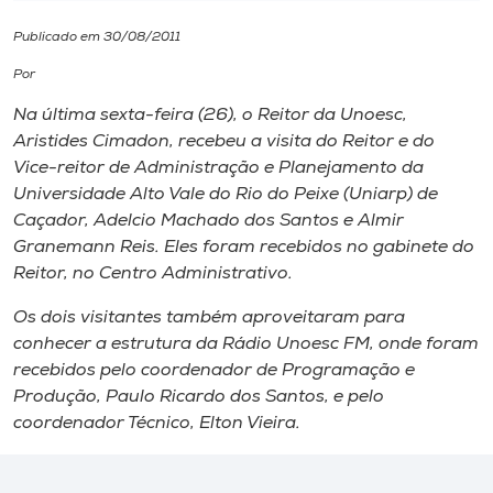
Publicado em 30/08/2011
I.nova
Por
Diplomados
Na última sexta-feira (26), o Reitor da Unoesc,
Aristides Cimadon, recebeu a visita do Reitor e do
Vice-reitor de Administração e Planejamento da
Cultura
Universidade Alto Vale do Rio do Peixe (Uniarp) de
Caçador, Adelcio Machado dos Santos e Almir
CPA
Granemann Reis. Eles foram recebidos no gabinete do
Reitor, no Centro Administrativo.
Biblioteca
Os dois visitantes também aproveitaram para
conhecer a estrutura da Rádio Unoesc FM, onde foram
recebidos pelo coordenador de Programação e
Editora
Produção, Paulo Ricardo dos Santos, e pelo
coordenador Técnico, Elton Vieira.
Rádio