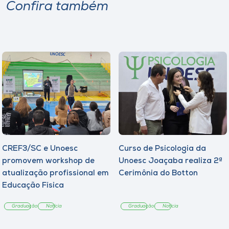
Museu
Confira também
Unoesc
Store
Selecione
o idioma
CREF3/SC e Unoesc
Curso de Psicologia da
A+
promovem workshop de
Unoesc Joaçaba realiza 2ª
A-
atualização profissional em
Cerimônia do Botton
Educação Física
Graduação
Notícia
Graduação
Notícia