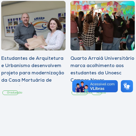
Estudantes de Arquitetura
Quarto Arraiá Universitário
e Urbanismo desenvolvem
marca acolhimento aos
projeto para modernização
estudantes da Unoesc
da Casa Mortuária de
Campos Novos
Tangará
Graduação
Graduação
Notícia