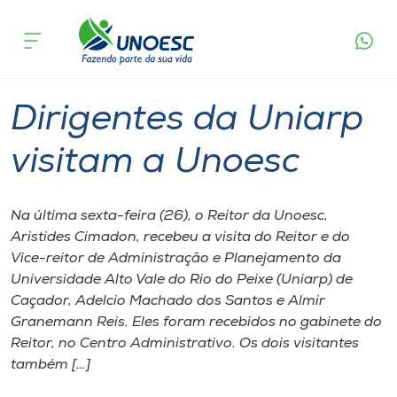
Página
O que
Dirigentes da Uniarp visitam a
inicial
acontece
Unoesc
Cursos
Graduação
Joaçaba
Onde estamos
Dirigentes da Uniarp
Pesquisa
visitam a Unoesc
Atendimento ao Estudante
Na última sexta-feira (26), o Reitor da Unoesc,
Aristides Cimadon, recebeu a visita do Reitor e do
Portal de Ensino
Vice-reitor de Administração e Planejamento da
Universidade Alto Vale do Rio do Peixe (Uniarp) de
Caçador, Adelcio Machado dos Santos e Almir
A
Granemann Reis. Eles foram recebidos no gabinete do
Unoesc
Reitor, no Centro Administrativo. Os dois visitantes
também […]
Internacionalização