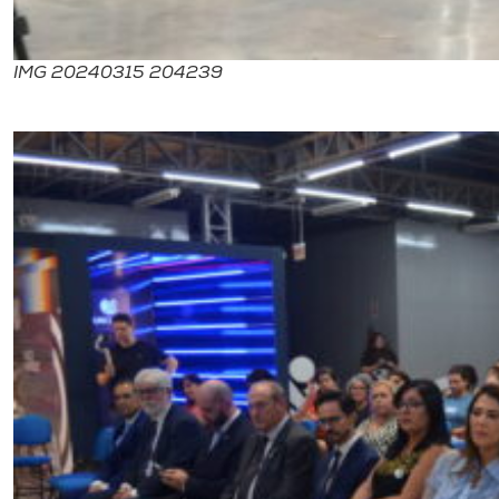
IMG 20240315 204239