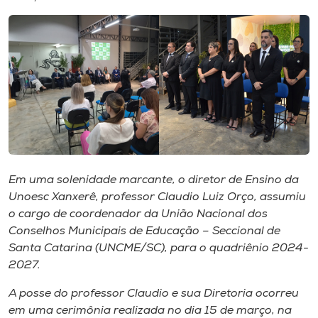
I.nova
Diplomados
Cultura
CPA
Em uma solenidade marcante, o diretor de Ensino da
Unoesc Xanxerê, professor Claudio Luiz Orço, assumiu
Biblioteca
o cargo de coordenador da União Nacional dos
Conselhos Municipais de Educação – Seccional de
Editora
Santa Catarina (UNCME/SC), para o quadriênio 2024-
2027.
Rádio
A posse do professor Claudio e sua Diretoria ocorreu
em uma cerimônia realizada no dia 15 de março, na