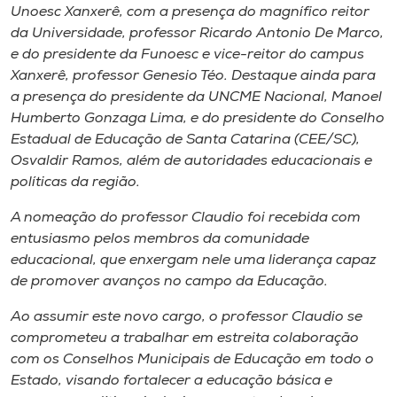
Museu
Unoesc Xanxerê, com a presença do magnífico reitor
da Universidade, professor Ricardo Antonio De Marco,
e do presidente da Funoesc e vice-reitor do campus
Unoesc
Xanxerê, professor Genesio Téo. Destaque ainda para
Store
a presença do presidente da UNCME Nacional, Manoel
Humberto Gonzaga Lima, e do presidente do Conselho
Estadual de Educação de Santa Catarina (CEE/SC),
Osvaldir Ramos, além de autoridades educacionais e
Selecione
políticas da região.
o idioma
A nomeação do professor Claudio foi recebida com
entusiasmo pelos membros da comunidade
educacional, que enxergam nele uma liderança capaz
A+
de promover avanços no campo da Educação.
A-
Ao assumir este novo cargo, o professor Claudio se
comprometeu a trabalhar em estreita colaboração
com os Conselhos Municipais de Educação em todo o
Estado, visando fortalecer a educação básica e