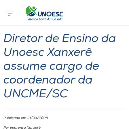
Página inicial
O que acontece
Diretor de Ensino da Unoesc Xanxer
Cursos
Graduação
Xanxerê
Onde estamos
Diretor de Ensino da
Pesquisa
Unoesc Xanxerê
assume cargo de
Atendimento ao Estudante
coordenador da
Portal de Ensino
UNCME/SC
A
Unoesc
Publicado em 19/03/2024
Internacionalização
Por Imprensa Xanxerê