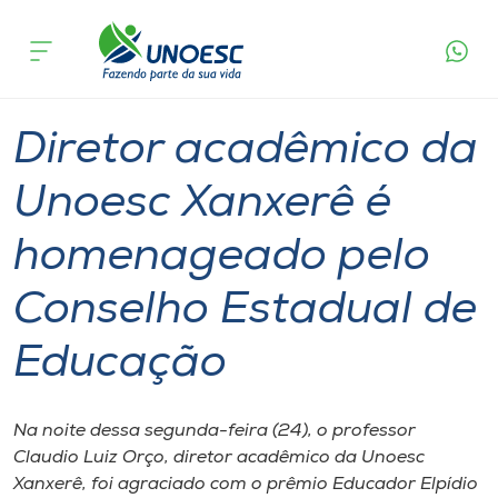
Página
O que
Diretor acadêmico da Unoesc Xanxerê é
inicial
acontece
homenageado pelo Conselho Estadual de
Cursos
Educação
Graduação
Geral
Xanxerê
Onde estamos
Diretor acadêmico da
Pesquisa
Unoesc Xanxerê é
homenageado pelo
Atendimento ao Estudante
Conselho Estadual de
Portal de Ensino
Educação
A
Unoesc
Na noite dessa segunda-feira (24), o professor
Claudio Luiz Orço, diretor acadêmico da Unoesc
Internacionalização
Xanxerê, foi agraciado com o prêmio Educador Elpídio