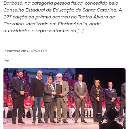
Barbosa, na categoria pessoa física, concedido pelo
Conselho Estadual de Educação de Santa Catarina. A
I.nova
27ª edição do prêmio ocorreu no Teatro Álvaro de
Carvalho, localizado em Florianópolis, onde
Diplomados
autoridades e representantes da […]
Cultura
Publicado em 26/10/2022
Por
CPA
Biblioteca
Editora
Rádio