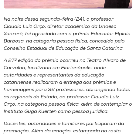
Museu
Na noite dessa segunda-feira (24), o professor
Unoesc
Claudio Luiz Orço, diretor acadêmico da Unoesc
Store
Xanxerê, foi agraciado com o prêmio Educador Elpídio
Barbosa, na categoria pessoa física, concedido pelo
Conselho Estadual de Educação de Santa Catarina.
Selecione
A 27ª edição do prêmio ocorreu no Teatro Álvaro de
o idioma
Carvalho, localizado em Florianópolis, onde
autoridades e representantes da educação
catarinense realizaram a entrega dos prêmios e
A+
homenagens para 36 professores, abrangendo todas
A-
as regionais do Estado, ao professor Claudio Luiz
Orço, na categoria pessoa física, além de contemplar o
Instituto Guga Kuerten como pessoa jurídica.
Docentes, autoridades e familiares participaram da
premiação. Além da emoção, estampada no rosto