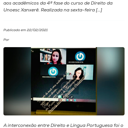
aos acadêmicos da 4ª fase do curso de Direito da
Unoesc Xanxerê. Realizada na sexta-feira […]
I.nova
Diplomados
Publicado em 22/02/2021
Por
Cultura
CPA
Biblioteca
Editora
Rádio
A interconexão entre Direito e Língua Portuguesa foi o