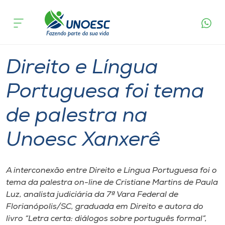
Página
O que
Direito e Língua Portuguesa foi tema de
inicial
acontece
palestra na Unoesc Xanxerê
Cursos
Graduação
Xanxerê
Onde estamos
Direito e Língua
Pesquisa
Portuguesa foi tema
de palestra na
Atendimento ao Estudante
Unoesc Xanxerê
Portal de Ensino
A interconexão entre Direito e Língua Portuguesa foi o
A
tema da palestra on-line de Cristiane Martins de Paula
Unoesc
Luz, analista judiciária da 7ª Vara Federal de
Florianópolis/SC, graduada em Direito e autora do
Internacionalização
livro “Letra certa: diálogos sobre português formal”,