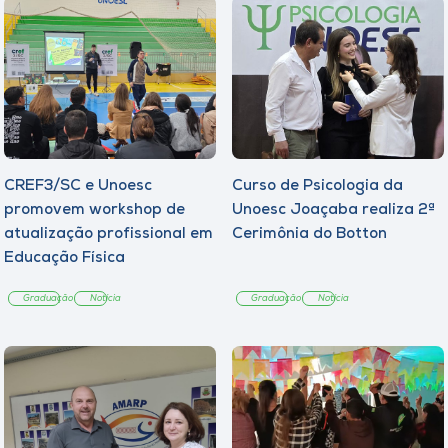
CREF3/SC e Unoesc
Curso de Psicologia da
promovem workshop de
Unoesc Joaçaba realiza 2ª
atualização profissional em
Cerimônia do Botton
Educação Física
Graduação
Notícia
Graduação
Notícia