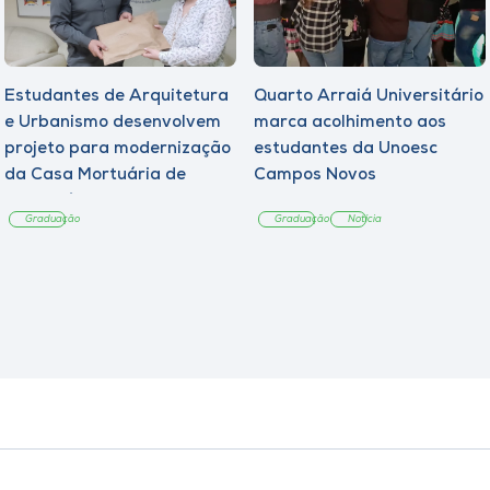
Estudantes de Arquitetura
Quarto Arraiá Universitário
e Urbanismo desenvolvem
marca acolhimento aos
projeto para modernização
estudantes da Unoesc
da Casa Mortuária de
Campos Novos
Tangará
Graduação
Graduação
Notícia