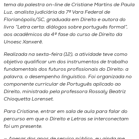
Museu
tema da palestra
on-line
de Cristiane Martins de Paula
Luz, analista judiciária da 7ª Vara Federal de
Florianópolis/SC, graduada em Direito e autora do
Unoesc
livro “Letra certa: diálogos sobre português formal”,
Store
aos acadêmicos da 4ª fase do curso de Direito da
Unoesc Xanxerê.
Realizada na sexta-feira (12), a atividade teve como
Selecione
objetivo qualificar um dos instrumentos de trabalho
o idioma
fundamentais dos futuros profissionais do Direito: a
palavra, o desempenho linguístico. Foi organizada no
componente curricular de Português aplicado ao
A+
Direito, ministrado pela professora Rossaly Beatriz
A-
Chioquetta Lorenset.
Para Cristiane, entrar em sala de aula para falar do
percurso em que o Direito e Letras se interconectam
foi um presente.
— Apesar dos anos de serviço público, eu ainda me