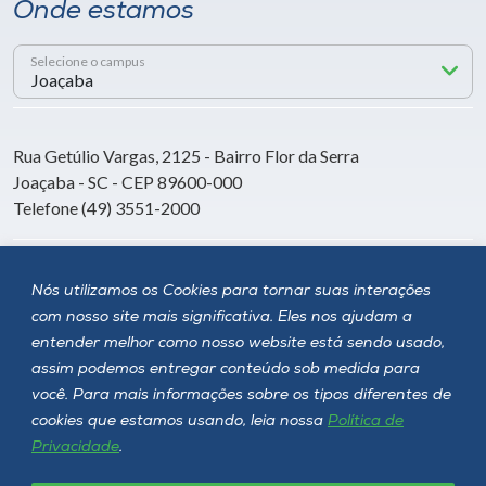
Onde estamos
Selecione o campus
Rua Getúlio Vargas, 2125 - Bairro Flor da Serra
Joaçaba - SC - CEP 89600-000
Telefone (49) 3551-2000
Siga a Unoesc
Nós utilizamos os Cookies para tornar suas interações
com nosso site mais significativa. Eles nos ajudam a
entender melhor como nosso website está sendo usado,
assim podemos entregar conteúdo sob medida para
você. Para mais informações sobre os tipos diferentes de
cookies que estamos usando, leia nossa
Política de
Privacidade
.