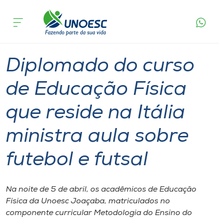
Página
O que
Diplomado do curso de Educação Física que
inicial
acontece
reside na Itália ministra aula sobre futebol e
Cursos
futsal
Graduação
Diplomados
Aulas
Joaçaba
Onde estamos
Diplomado do curso
Pesquisa
de Educação Física
que reside na Itália
Atendimento ao Estudante
ministra aula sobre
Portal de Ensino
futebol e futsal
A
Unoesc
Na noite de 5 de abril, os acadêmicos de Educação
Física da Unoesc Joaçaba, matriculados no
Internacionalização
componente curricular Metodologia do Ensino do