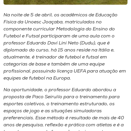
Museu
Na noite de 5 de abril, os acadêmicos de Educação
Unoesc
Física da Unoesc Joaçaba, matriculados no
Store
componente curricular Metodologia do Ensino do
Futebol e Futsal participaram de uma aula com o
professor Eduardo Davi Lini Neto (Dudu), que é
diplomado do curso, há 15 anos reside na Itália e,
Selecione
atualmente, é treinador de futebol e futsal em
o idioma
categorias de base e também de uma equipe
profissional, possuindo licença UEFA para atuação em
equipes de futebol na Europa.
A+
Na oportunidade, o professor Eduardo abordou a
A-
proposta de Paco Seirul·lo para o treinamento para
esportes coletivos, o treinamento estruturado, os
espaços de jogo e as situações simuladoras
preferenciais. Esse método é resultado de mais de 40
anos de pesquisa, reflexão e prática com atletas e é a