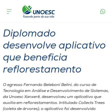
Página
O que
Diplomado desenvolve aplicativo que
inicial
acontece
beneficia reflorestamento
Cursos
Graduação
Sustentabilidade
Xanxerê
Onde estamos
Diplomado
Pesquisa
desenvolve aplicativo
que beneficia
Atendimento ao Estudante
reflorestamento
Portal de Ensino
O egresso Fernando Beleboni Belini, do curso de
A
Tecnologia em Análise e Desenvolvimento de Sistemas,
Unoesc
da Unoesc Xanxerê, desenvolveu um aplicativo que
auxilia em reflorestamentos. Intitulado Collects Trees
Internacionalização
(coleta de árvores), o aplicativo foi desenvolvido