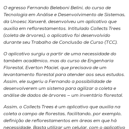
Museu
O egresso Fernando Beleboni Belini, do curso de
Tecnologia em Análise e Desenvolvimento de Sistemas,
Unoesc
da Unoesc Xanxerê, desenvolveu um aplicativo que
Store
auxilia em reflorestamentos. Intitulado
Collects Trees
(coleta de árvores), o aplicativo foi desenvolvido
durante seu Trabalho de Conclusão de Curso (TCC).
O aplicativo surgiu a partir de uma necessidade do
Selecione
o idioma
também acadêmico, mas do curso de Engenharia
Florestal, Everton Maciel, que precisava de um
levantamento florestal para atender aos seus estudos.
Assim, ele sugeriu a Fernando a possibilidade de
A+
desenvolverem um sistema para agilizar a coleta e
A-
análise de dados de árvores — um inventário florestal.
Assim, o
Collects Trees
é um aplicativo que auxilia na
coleta a campo de florestas, facilitando, por exemplo,
definição de reflorestamentos em áreas em que há
necessidade. Basta utilizar um celular, com o aplicativo