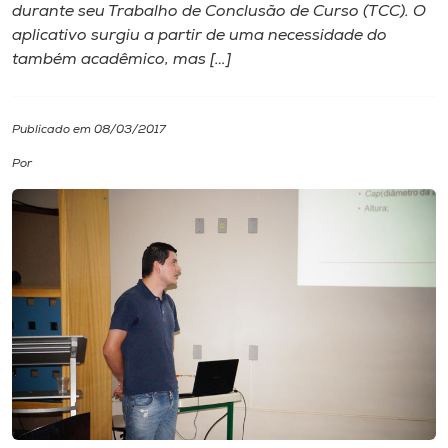
durante seu Trabalho de Conclusão de Curso (TCC). O
aplicativo surgiu a partir de uma necessidade do
I.nova
também acadêmico, mas […]
Diplomados
Publicado em 08/03/2017
Cultura
Por
CPA
Biblioteca
Editora
Rádio