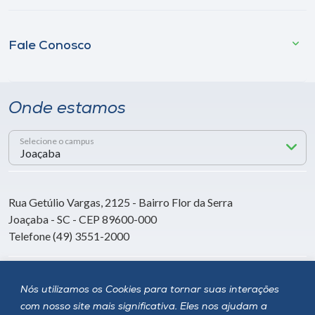
Fale Conosco
Onde estamos
Selecione o campus
Rua Getúlio Vargas, 2125 - Bairro Flor da Serra
Joaçaba - SC - CEP 89600-000
Telefone (49) 3551-2000
Siga a Unoesc
Nós utilizamos os Cookies para tornar suas interações
com nosso site mais significativa. Eles nos ajudam a