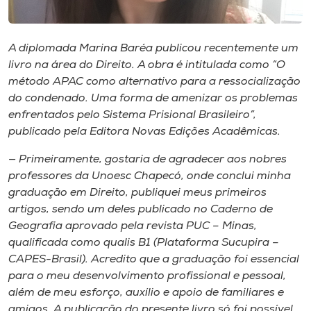
Museu
Unoesc
A diplomada Marina Baréa publicou recentemente um
livro na área do Direito. A obra é intitulada como “O
Store
método APAC como alternativo para a ressocialização
do condenado. Uma forma de amenizar os problemas
enfrentados pelo Sistema Prisional Brasileiro”,
publicado pela Editora Novas Edições Acadêmicas.
Selecione
o idioma
— Primeiramente, gostaria de agradecer aos nobres
professores da Unoesc Chapecó, onde conclui minha
graduação em Direito, publiquei meus primeiros
A+
artigos, sendo um deles publicado no Caderno de
A-
Geografia aprovado pela revista PUC – Minas,
qualificada como qualis B1 (Plataforma Sucupira –
CAPES-Brasil). Acredito que a graduação foi essencial
para o meu desenvolvimento profissional e pessoal,
além de meu esforço, auxílio e apoio de familiares e
amigos. A publicação do presente livro só foi possível