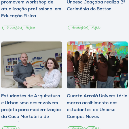
promovem workshop de
Unoesc Joaçaba realiza 2ª
atualização profissional em
Cerimônia do Botton
Educação Física
Graduação
Notícia
Graduação
Notícia
Estudantes de Arquitetura
Quarto Arraiá Universitário
e Urbanismo desenvolvem
marca acolhimento aos
projeto para modernização
estudantes da Unoesc
da Casa Mortuária de
Campos Novos
Tangará
Graduação
Graduação
Notícia