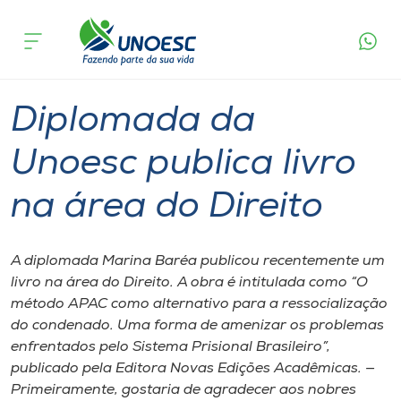
Página
O que
Diplomada da Unoesc publica livro na
inicial
acontece
área do Direito
Cursos
Graduação
Geral
Chapecó
Onde estamos
Diplomada da
Pesquisa
Unoesc publica livro
na área do Direito
Atendimento ao Estudante
Portal de Ensino
A diplomada Marina Baréa publicou recentemente um
livro na área do Direito. A obra é intitulada como “O
método APAC como alternativo para a ressocialização
A
do condenado. Uma forma de amenizar os problemas
Unoesc
enfrentados pelo Sistema Prisional Brasileiro”,
publicado pela Editora Novas Edições Acadêmicas. —
Internacionalização
Primeiramente, gostaria de agradecer aos nobres