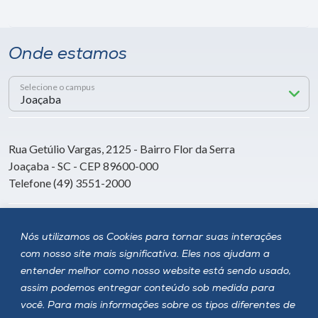
Onde estamos
Selecione o campus
Rua Getúlio Vargas, 2125 - Bairro Flor da Serra
Joaçaba - SC - CEP 89600-000
Telefone (49) 3551-2000
Siga a Unoesc
Nós utilizamos os Cookies para tornar suas interações
com nosso site mais significativa. Eles nos ajudam a
entender melhor como nosso website está sendo usado,
assim podemos entregar conteúdo sob medida para
você. Para mais informações sobre os tipos diferentes de