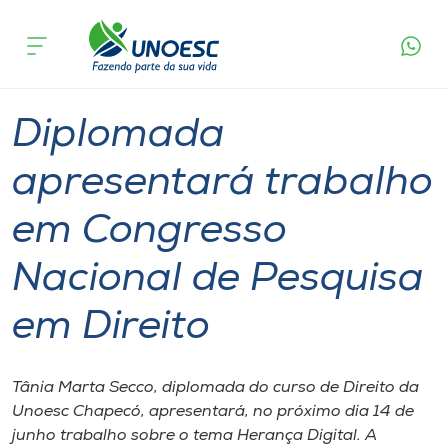
Página
O que
Diplomada apresentará trabalho em Congresso
inicial
acontece
Nacional de Pesquisa em Direito
Cursos
Graduação
Notícia de evento
Chapecó
Onde estamos
Diplomada
Pesquisa
apresentará trabalho
em Congresso
Atendimento ao Estudante
Nacional de Pesquisa
Portal de Ensino
em Direito
A
Unoesc
Tânia Marta Secco, diplomada do curso de Direito da
Unoesc Chapecó, apresentará, no próximo dia 14 de
Internacionalização
junho trabalho sobre o tema Herança Digital. A