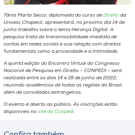
Museu
Tânia Marta Secco, diplomada do curso de
Direito
da
Unoesc
Unoesc Chapecó, apresentará, no próximo dia 14 de
Store
junho trabalho sobre o tema Herança Digital. A
pesquisa trata da transmissibilidade imediata de
contas em redes sociais e sua relação com direitos
fundamentais como a privacidade e a intimidade.
Selecione
o idioma
A quinta edição do Encontro Virtual do Congresso
Nacional de Pesquisa em Direito – CONPEDI – será
realizada entre os dias 14 e 18 de junho de 2022,
reunindo acadêmicos de todas as regiões do Brasil,
A+
além de convidados estrangeiros.
A-
O evento é aberto ao público. As inscrições estão
disponíveis no
site do Conpedi
.
Confira também