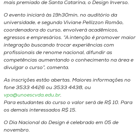
Museu
mais premiado de Santa Catarina, o Design Inverso.
O evento iniciará às 19h30min, no auditório da
Unoesc
universidade, e segundo Viviane Pellizzon Romão,
Store
coordenadora do curso, envolverá acadêmicos,
egressos e empresários. “A intenção é promover maior
integração buscando trocar experiências com
profissionais de renome nacional, difundir as
Selecione
competências aumentando o conhecimento na área e
o idioma
divulgar o curso”, comenta.
As inscrições estão abertas. Maiores informações no
fone 3533 4426 ou 3533 4438, ou
A+
vpa@unoescvda.edu.br
.
A-
Para estudantes do curso o valor será de R$ 10. Para
os demais interessados R$ 15.
O Dia Nacional do Design é celebrado em 05 de
novembro.