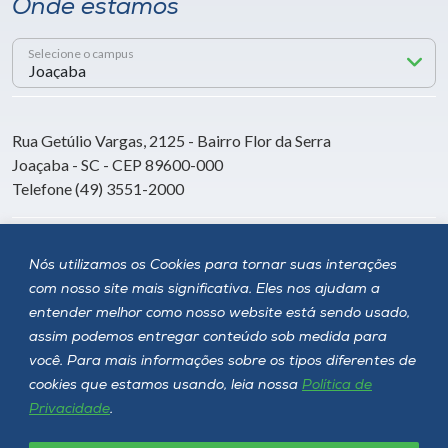
Onde estamos
Selecione o campus
Rua Getúlio Vargas, 2125 - Bairro Flor da Serra
Joaçaba - SC - CEP 89600-000
Telefone (49) 3551-2000
Siga a Unoesc
Nós utilizamos os Cookies para tornar suas interações
com nosso site mais significativa. Eles nos ajudam a
entender melhor como nosso website está sendo usado,
assim podemos entregar conteúdo sob medida para
você. Para mais informações sobre os tipos diferentes de
cookies que estamos usando, leia nossa
Política de
Privacidade
.