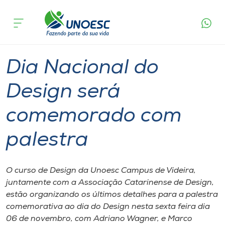
Página
O que
Dia Nacional do Design será comemorado
inicial
acontece
com palestra
Cursos
Graduação
Videira
Onde estamos
Dia Nacional do
Pesquisa
Design será
comemorado com
Atendimento ao Estudante
palestra
Portal de Ensino
O curso de Design da Unoesc Campus de Videira,
A
juntamente com a Associação Catarinense de Design,
Unoesc
estão organizando os últimos detalhes para a palestra
comemorativa ao dia do Design nesta sexta feira dia
Internacionalização
06 de novembro, com Adriano Wagner, e Marco