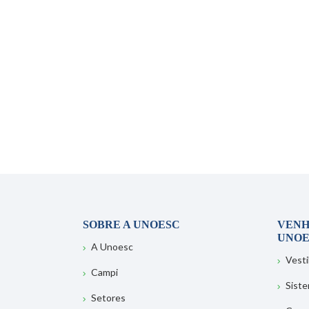
SOBRE A UNOESC
VENH
UNOE
A Unoesc
Vesti
Campi
Sist
Setores