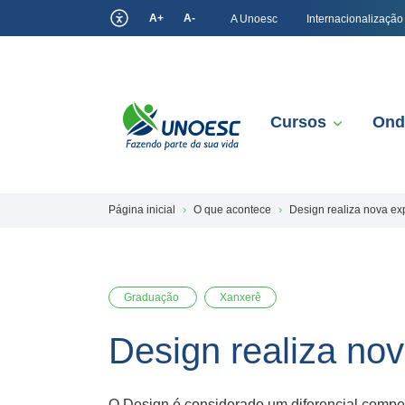
A+
A-
A Unoesc
Internacionalização
Cursos
Ond
Página inicial
O que acontece
Design realiza nova ex
Graduação
Xanxerê
Design realiza no
O Design é considerado um diferencial compet