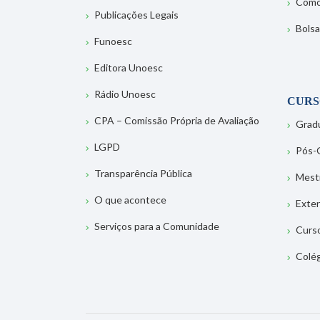
Como
Publicações Legais
Bolsa
Funoesc
Editora Unoesc
Rádio Unoesc
CURS
CPA – Comissão Própria de Avaliação
Grad
LGPD
Pós-
Transparência Pública
Mest
O que acontece
Exte
Serviços para a Comunidade
Curs
Colé