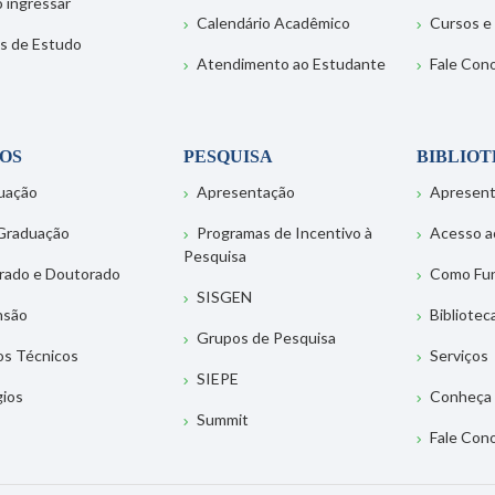
 ingressar
Calendário Acadêmico
Cursos e
s de Estudo
Atendimento ao Estudante
Fale Con
OS
PESQUISA
BIBLIO
uação
Apresentação
Apresen
Graduação
Programas de Incentivo à
Acesso a
Pesquisa
rado e Doutorado
Como Fu
SISGEN
nsão
Bibliotec
Grupos de Pesquisa
os Técnicos
Serviços
SIEPE
gios
Conheça 
Summit
Fale Con