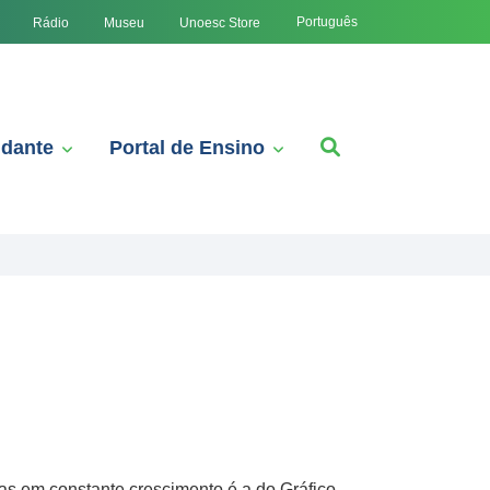
Português
Rádio
Museu
Unoesc Store
udante
Portal de Ensino
as em constante crescimento é a do Gráfico,