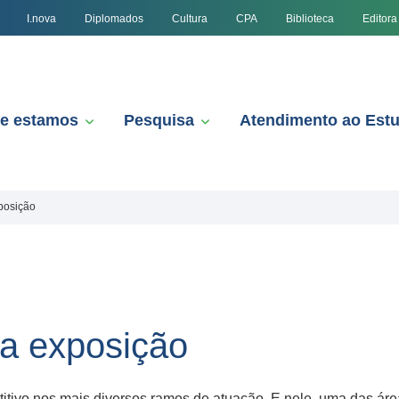
I.nova
Diplomados
Cultura
CPA
Biblioteca
Editora
e estamos
Pesquisa
Atendimento ao Est
posição
va exposição
itivo nos mais diversos ramos de atuação. E nele, uma das áre