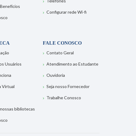
Telefones
 Benefícios
Configurar rede Wi-fi
osco
TECA
FALE CONOSCO
tação
Contato Geral
os Usuários
Atendimento ao Estudante
nciona
Ouvidoria
a Virtual
Seja nosso Fornecedor
Trabalhe Conosco
nossas bibliotecas
osco