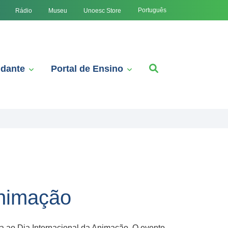
Português
Rádio
Museu
Unoesc Store
udante
Portal de Ensino
Animação
 ao Dia Internacional da Animação. O evento,