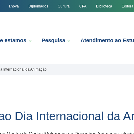
I.nova
Diplomados
Cultura
CPA
Biblioteca
Editora
e estamos
Pesquisa
Atendimento ao Est
ia Internacional da Animação
 ao Dia Internacional da 
zou Mostra de Curtas-Metragens de Desenhos Animados, alusiva