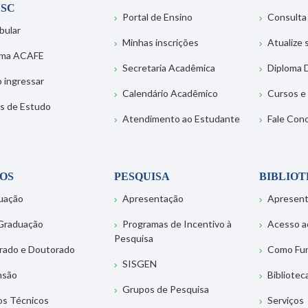
SC
Portal de Ensino
Consulta
bular
Minhas inscrições
Atualize
ema ACAFE
Secretaria Acadêmica
Diploma D
 ingressar
Calendário Acadêmico
Cursos e
s de Estudo
Atendimento ao Estudante
Fale Con
OS
PESQUISA
BIBLIO
uação
Apresentação
Apresen
Graduação
Programas de Incentivo à
Acesso a
Pesquisa
rado e Doutorado
Como Fu
SISGEN
nsão
Bibliotec
Grupos de Pesquisa
os Técnicos
Serviços