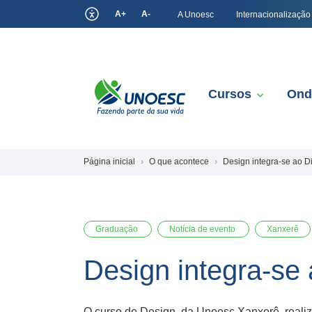
A+
A-
A Unoesc
Internacionalização
Cursos
Ond
Página inicial
O que acontece
Design integra-se ao D
Graduação
Notícia de evento
Xanxerê
Design integra-se
O curso de Design, da Unoesc Xanxerê, reali