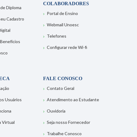
COLABORADORES
 de Diploma
Portal de Ensino
 seu Cadastro
Webmail Unoesc
igital
Telefones
 Benefícios
Configurar rede Wi-fi
osco
TECA
FALE CONOSCO
tação
Contato Geral
os Usuários
Atendimento ao Estudante
nciona
Ouvidoria
a Virtual
Seja nosso Fornecedor
Trabalhe Conosco