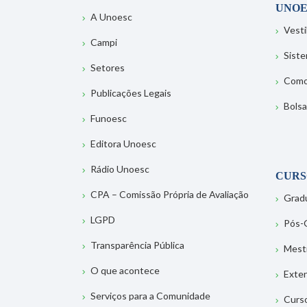
UNOE
A Unoesc
Vesti
Campi
Sist
Setores
Como
Publicações Legais
Bolsa
Funoesc
Editora Unoesc
Rádio Unoesc
CURS
CPA – Comissão Própria de Avaliação
Grad
LGPD
Pós-
Transparência Pública
Mest
O que acontece
Exte
Serviços para a Comunidade
Curs