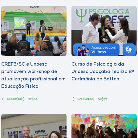
CREF3/SC e Unoesc
Curso de Psicologia da
promovem workshop de
Unoesc Joaçaba realiza 2ª
atualização profissional em
Cerimônia do Botton
Educação Física
Graduação
Notícia
Graduação
Notícia