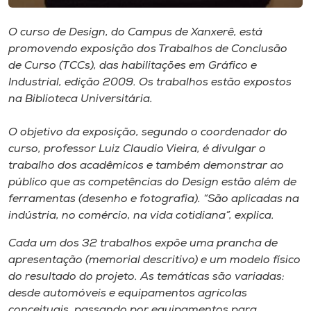
Museu
O curso de Design, do Campus de Xanxerê, está
Unoesc
promovendo exposição dos Trabalhos de Conclusão
de Curso (TCCs), das habilitações em Gráfico e
Store
Industrial, edição 2009. Os trabalhos estão expostos
na Biblioteca Universitária.
O objetivo da exposição, segundo o coordenador do
Selecione
o idioma
curso, professor Luiz Claudio Vieira, é divulgar o
trabalho dos acadêmicos e também demonstrar ao
público que as competências do Design estão além de
ferramentas (desenho e fotografia). “São aplicadas na
A+
indústria, no comércio, na vida cotidiana”, explica.
A-
Cada um dos 32 trabalhos expõe uma prancha de
apresentação (memorial descritivo) e um modelo físico
do resultado do projeto. As temáticas são variadas:
desde automóveis e equipamentos agrícolas
conceituais, passando por equipamentos para