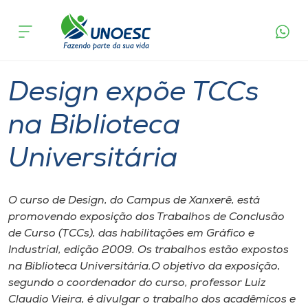
Página
O que
Design expõe TCCs na Biblioteca
inicial
acontece
Universitária
Cursos
Graduação
Xanxerê
Onde estamos
Design expõe TCCs
Pesquisa
na Biblioteca
Universitária
Atendimento ao Estudante
Portal de Ensino
O curso de Design, do Campus de Xanxerê, está
promovendo exposição dos Trabalhos de Conclusão
de Curso (TCCs), das habilitações em Gráfico e
A
Industrial, edição 2009. Os trabalhos estão expostos
Unoesc
na Biblioteca Universitária.O objetivo da exposição,
segundo o coordenador do curso, professor Luiz
Internacionalização
Claudio Vieira, é divulgar o trabalho dos acadêmicos e