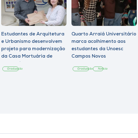
Estudantes de Arquitetura
Quarto Arraiá Universitário
e Urbanismo desenvolvem
marca acolhimento aos
projeto para modernização
estudantes da Unoesc
da Casa Mortuária de
Campos Novos
Tangará
Graduação
Graduação
Notícia