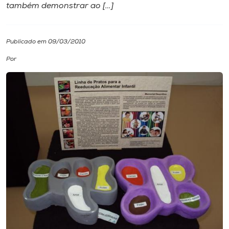
também demonstrar ao […]
I.nova
Publicado em 09/03/2010
Diplomados
Por
Cultura
CPA
Biblioteca
Editora
Rádio