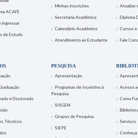
bular
Minhas inscrições
Atualize
ema ACAFE
Secretaria Acadêmica
Diploma D
 ingressar
Calendário Acadêmico
Cursos e
s de Estudo
Atendimento ao Estudante
Fale Con
OS
PESQUISA
BIBLIO
uação
Apresentação
Apresen
Graduação
Programas de Incentivo à
Acesso a
Pesquisa
rado e Doutorado
Como Fu
SISGEN
nsão
Bibliotec
Grupos de Pesquisa
os Técnicos
Serviços
SIEPE
gios
Conheça 