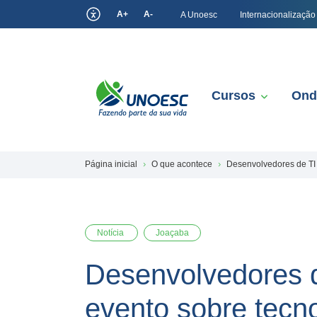
A+
A-
A Unoesc
Internacionalização
Cursos
Ond
Página inicial
O que acontece
Desenvolvedores de TI 
Notícia
Joaçaba
Desenvolvedores d
evento sobre tecno