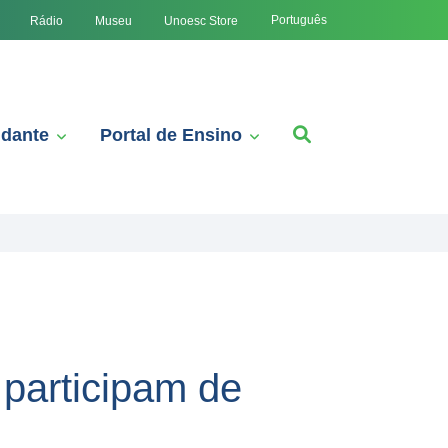
Português
Rádio
Museu
Unoesc Store
udante
Portal de Ensino
participam de