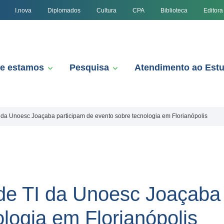
I.nova
Diplomados
Cultura
CPA
Biblioteca
Editora
e estamos
Pesquisa
Atendimento ao Est
da Unoesc Joaçaba participam de evento sobre tecnologia em Florianópolis
e TI da Unoesc Joaçaba 
logia em Florianópolis