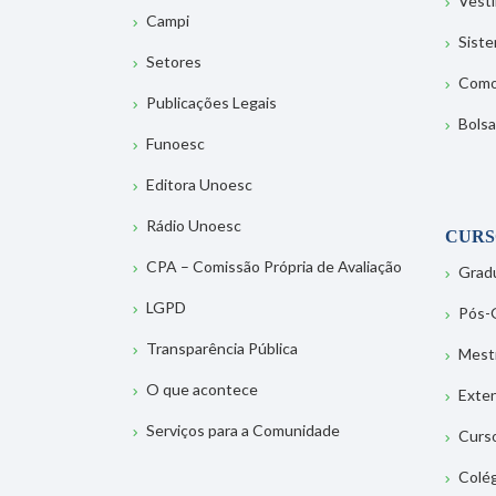
Vesti
Campi
Sist
Setores
Como
Publicações Legais
Bolsa
Funoesc
Editora Unoesc
Rádio Unoesc
CURS
CPA – Comissão Própria de Avaliação
Grad
LGPD
Pós-
Transparência Pública
Mest
O que acontece
Exte
Serviços para a Comunidade
Curs
Colé