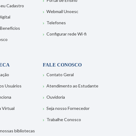
Portal de Ensino
 seu Cadastro
Webmail Unoesc
igital
Telefones
 Benefícios
Configurar rede Wi-fi
osco
TECA
FALE CONOSCO
tação
Contato Geral
os Usuários
Atendimento ao Estudante
nciona
Ouvidoria
a Virtual
Seja nosso Fornecedor
Trabalhe Conosco
nossas bibliotecas