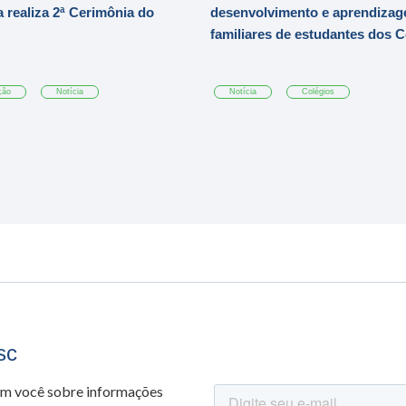
 realiza 2ª Cerimônia do
desenvolvimento e aprendizag
familiares de estudantes dos 
ção
Notícia
Notícia
Colégios
sc
om você sobre informações