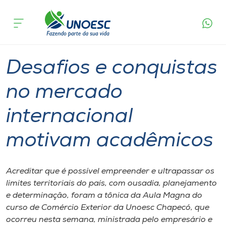
Página
O que
Desafios e conquistas no mercado
inicial
acontece
internacional motivam acadêmicos
Cursos
Graduação
Chapecó
Onde estamos
Desafios e conquistas
Pesquisa
no mercado
internacional
Atendimento ao Estudante
motivam acadêmicos
Portal de Ensino
Acreditar que é possível empreender e ultrapassar os
A
limites territoriais do país, com ousadia, planejamento
Unoesc
e determinação, foram a tônica da Aula Magna do
curso de Comércio Exterior da Unoesc Chapecó, que
Internacionalização
ocorreu nesta semana, ministrada pelo empresário e