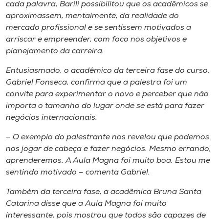
Museu
cada palavra, Barili possibilitou que os acadêmicos se
aproximassem, mentalmente, da realidade do
mercado profissional e se sentissem motivados a
Unoesc
arriscar e empreender, com foco nos objetivos e
Store
planejamento da carreira.
Entusiasmado, o acadêmico da terceira fase do curso,
Gabriel Fonseca, confirma que a palestra foi um
Selecione
convite para experimentar o novo e perceber que não
o idioma
importa o tamanho do lugar onde se está para fazer
negócios internacionais.
– O exemplo do palestrante nos revelou que podemos
A+
nos
jogar de cabeça
e fazer negócios. Mesmo errando,
A-
aprenderemos. A Aula Magna foi muito boa. Estou me
sentindo motivado – comenta Gabriel.
Também da terceira fase, a acadêmica Bruna Santa
Catarina disse que a Aula Magna foi muito
interessante, pois mostrou que todos são capazes de