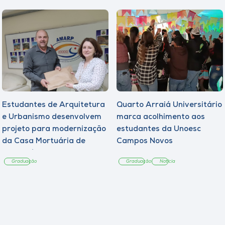
Estudantes de Arquitetura
Quarto Arraiá Universitário
e Urbanismo desenvolvem
marca acolhimento aos
projeto para modernização
estudantes da Unoesc
da Casa Mortuária de
Campos Novos
Tangará
Graduação
Graduação
Notícia