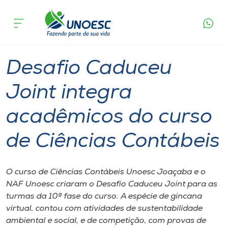
Página
O que
Desafio Caduceu Joint integra acadêmicos do
inicial
acontece
curso de Ciências Contábeis
Cursos
Graduação
Geral
Joaçaba
Onde estamos
Desafio Caduceu
Pesquisa
Joint integra
acadêmicos do curso
Atendimento ao Estudante
de Ciências Contábeis
Portal de Ensino
O curso de Ciências Contábeis Unoesc Joaçaba e o
A
NAF Unoesc criaram o Desafio Caduceu Joint para as
Unoesc
turmas da 10ª fase do curso. A espécie de gincana
virtual, contou com atividades de sustentabilidade
Internacionalização
ambiental e social, e de competição, com provas de