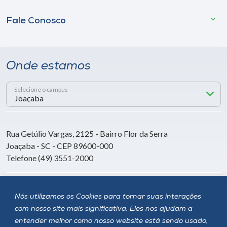
Fale Conosco
Onde estamos
Selecione o campus
Rua Getúlio Vargas, 2125 - Bairro Flor da Serra
Joaçaba - SC - CEP 89600-000
Telefone (49) 3551-2000
Siga a Unoesc
Nós utilizamos os Cookies para tornar suas interações
com nosso site mais significativa. Eles nos ajudam a
entender melhor como nosso website está sendo usado,