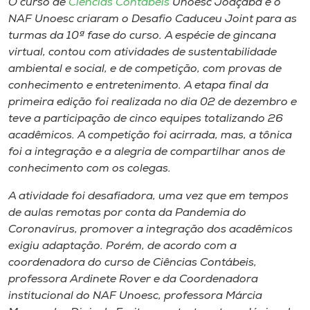
O curso de
Ciências Contábeis
Unoesc Joaçaba e o
Museu
NAF Unoesc criaram o Desafio Caduceu Joint para as
turmas da 10ª fase do curso. A espécie de gincana
Unoesc
virtual, contou com atividades de sustentabilidade
Store
ambiental e social, e de competição, com provas de
conhecimento e entretenimento. A etapa final da
primeira edição foi realizada no dia 02 de dezembro e
teve a participação de cinco equipes totalizando 26
Selecione
acadêmicos. A competição foi acirrada, mas, a tônica
o idioma
foi a integração e a alegria de compartilhar anos de
conhecimento com os colegas.
A atividade foi desafiadora, uma vez que em tempos
A+
de aulas remotas por conta da Pandemia do
A-
Coronavírus, promover a integração dos acadêmicos
exigiu adaptação. Porém, de acordo com a
coordenadora do curso de Ciências Contábeis,
professora Ardinete Rover e da Coordenadora
institucional do NAF Unoesc, professora Márcia