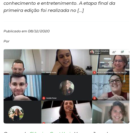
conhecimento e entretenimento. A etapa final da
primeira edição foi realizada no […]
I.nova
Diplomados
Publicado em 08/12/2020
Por
Cultura
CPA
Biblioteca
Editora
Rádio