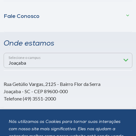
Fale Conosco
Onde estamos
Selecione o campus
Rua Getúlio Vargas, 2125 - Bairro Flor da Serra
Joaçaba - SC - CEP 89600-000
Telefone (49) 3551-2000
Siga a Unoesc
Nós utilizamos os Cookies para tornar suas interações
com nosso site mais significativa. Eles nos ajudam a