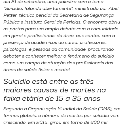
dia 21 de setembro, uma palestra com o tema
Museu
“Suicídio, falando abertamente”, ministrada por Abel
Petter, técnico pericial da Secretaria de Segurança
Unoesc
Pública e Instituto Geral de Pericias. O encontro abriu
Store
as portas para um amplo debate com a comunidade
em geral e profissionais da área, que contou com a
presença de acadêmicos do curso, professores,
psicólogos, e pessoas da comunidade, procurando
Selecione
debater e conhecer melhor o fenômeno do suicídio
o idioma
como um campo de atuação dos profissionais das
áreas da saúde física e mental.
Suicídio está entre as três
A+
maiores causas de mortes na
A-
faixa etária de 15 a 35 anos
Segundo a Organização Mundial da Saúde (OMS), em
termos globais, o número de mortes por suicídio vem
crescendo. Em 2015, girou em torno de 800 mil