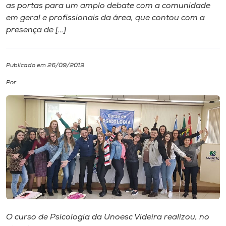
as portas para um amplo debate com a comunidade
em geral e profissionais da área, que contou com a
I.nova
presença de […]
Diplomados
Publicado em 26/09/2019
Cultura
Por
CPA
Biblioteca
Editora
Rádio
O curso de Psicologia da Unoesc Videira realizou, no