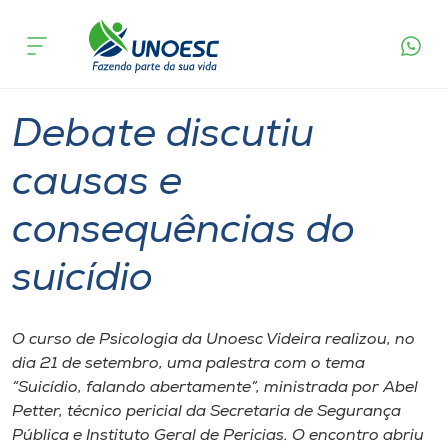
Página
O que
Debate discutiu causas e consequências
inicial
acontece
do suicídio
Cursos
Graduação
Fórum
Videira
Onde estamos
Debate discutiu
Pesquisa
causas e
consequências do
Atendimento ao Estudante
suicídio
Portal de Ensino
O curso de Psicologia da Unoesc Videira realizou, no
A
dia 21 de setembro, uma palestra com o tema
Unoesc
“Suicídio, falando abertamente”, ministrada por Abel
Petter, técnico pericial da Secretaria de Segurança
Internacionalização
Pública e Instituto Geral de Pericias. O encontro abriu