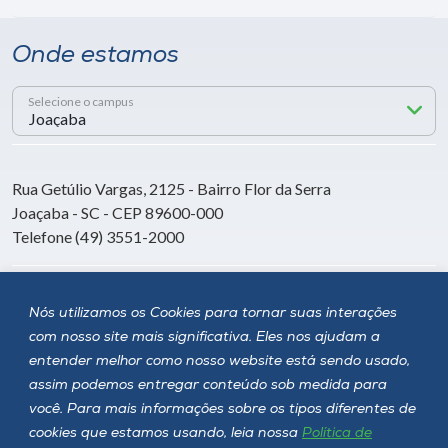
Onde estamos
Selecione o campus
Rua Getúlio Vargas, 2125 - Bairro Flor da Serra
Joaçaba - SC - CEP 89600-000
Telefone (49) 3551-2000
Siga a Unoesc
Nós utilizamos os Cookies para tornar suas interações
com nosso site mais significativa. Eles nos ajudam a
entender melhor como nosso website está sendo usado,
assim podemos entregar conteúdo sob medida para
você. Para mais informações sobre os tipos diferentes de
cookies que estamos usando, leia nossa
Política de