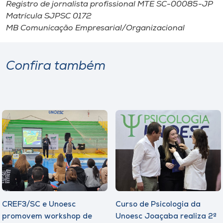
Museu
Registro de jornalista profissional MTE SC-00085-JP
Matrícula SJPSC 0172
MB Comunicação Empresarial/Organizacional
Unoesc
Store
Confira também
Selecione
o idioma
A+
A-
CREF3/SC e Unoesc
Curso de Psicologia da
promovem workshop de
Unoesc Joaçaba realiza 2ª