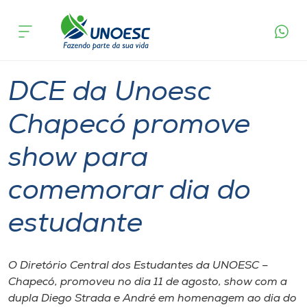
Página
O que
DCE da Unoesc Chapecó promove show para
inicial
acontece
comemorar dia do estudante
Cursos
Graduação
Chapecó
Onde estamos
DCE da Unoesc
Pesquisa
Chapecó promove
show para
Atendimento ao Estudante
comemorar dia do
Portal de Ensino
estudante
A
Unoesc
O Diretório Central dos Estudantes da UNOESC –
Chapecó, promoveu no dia 11 de agosto, show com a
Internacionalização
dupla Diego Strada e André em homenagem ao dia do