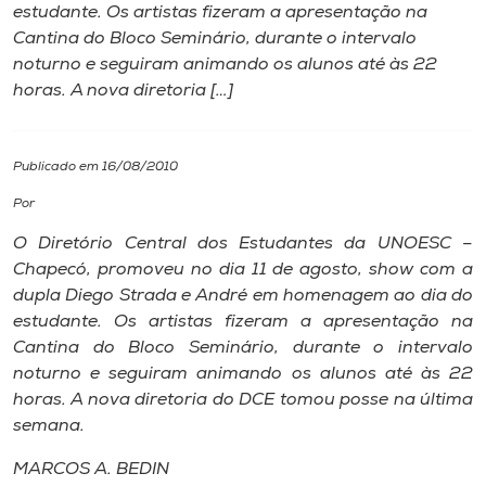
estudante. Os artistas fizeram a apresentação na
Cantina do Bloco Seminário, durante o intervalo
I.nova
noturno e seguiram animando os alunos até às 22
horas. A nova diretoria […]
Diplomados
Publicado em 16/08/2010
Cultura
Por
CPA
O Diretório Central dos Estudantes da UNOESC –
Chapecó, promoveu no dia 11 de agosto, show com a
dupla Diego Strada e André em homenagem ao dia do
Biblioteca
estudante. Os artistas fizeram a apresentação na
Cantina do Bloco Seminário, durante o intervalo
Editora
noturno e seguiram animando os alunos até às 22
horas. A nova diretoria do DCE tomou posse na última
semana.
Rádio
MARCOS A. BEDIN