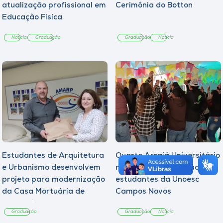
atualização profissional em
Cerimônia do Botton
Educação Física
Notícia
Graduação
Graduação
Notícia
Estudantes de Arquitetura
Quarto Arraiá Universitário
e Urbanismo desenvolvem
marca acolhimento aos
projeto para modernização
estudantes da Unoesc
da Casa Mortuária de
Campos Novos
Tangará
Graduação
Graduação
Notícia