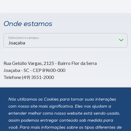
Onde estamos
Selecione o campus
Rua Getúlio Vargas, 2125 - Bairro Flor da Serra
Joaçaba - SC - CEP 89600-000
Telefone (49) 3551-2000
Siga a Unoesc
Nós utilizamos os Cookies para tornar suas interações
com nosso site mais significativa. Eles nos ajudam a
entender melhor como nosso website está sendo usado,
assim podemos entregar conteúdo sob medida para
você. Para mais informações sobre os tipos diferentes de