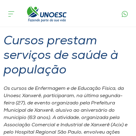
Página
O que
Cursos prestam serviços de saúde à
inicial
acontece
população
Cursos
Graduação
Inserção Social
Xanxerê
Onde estamos
Cursos prestam
Pesquisa
serviços de saúde à
população
Atendimento ao Estudante
Portal de Ensino
Os cursos de Enfermagem e de Educação Física, da
Unoesc Xanxerê, participaram, na última segunda-
feira (27), de evento organizado pela Prefeitura
A
Municipal de Xanxerê, alusivo ao aniversário do
Unoesc
município (63 anos). A atividade, organizada pela
Associação Comercial e Industrial de Xanxerê (Acix) e
Internacionalização
pelo Hospital Regional São Paulo, envolveu ações