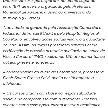
Unoesc Xanxerê, participaram, na última segunda-
Museu
feira (27), de evento organizado pela Prefeitura
Municipal de Xanxerê, alusivo ao aniversário do
Unoesc
município (63 anos).
Store
A atividade, organizada pela Associação Comercial e
Industrial de Xanxerê (Acix) e pelo Hospital Regional
São Paulo, envolveu ações sociais visando à qualidade
de vida. Assim, os cursos prestaram serviços como
Selecione
o idioma
verificação de pressão arterial e avaliação do Índice de
Massa Corporal (IMC), realizando 150 atendimentos ao
público presente no evento.
A+
A coordenadora do curso de Enfermagem, professora
A-
Elenir Salete Frozza Salvi, avalia positivamente a
atividade.
— Os cursos atuam com base na responsabilidade
social e no compromisso com a cidadania. Por isso,
eventos como esse oportunizam inserir o acadêmico