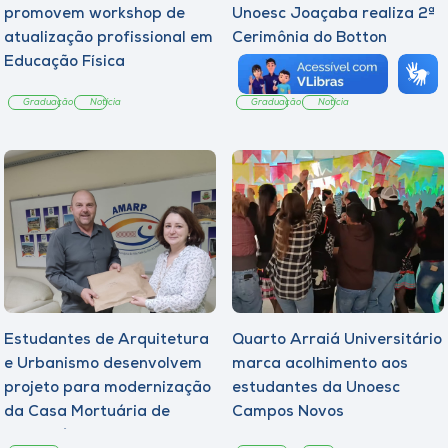
promovem workshop de
Unoesc Joaçaba realiza 2ª
atualização profissional em
Cerimônia do Botton
Educação Física
Graduação
Notícia
Graduação
Notícia
Estudantes de Arquitetura
Quarto Arraiá Universitário
e Urbanismo desenvolvem
marca acolhimento aos
projeto para modernização
estudantes da Unoesc
da Casa Mortuária de
Campos Novos
Tangará