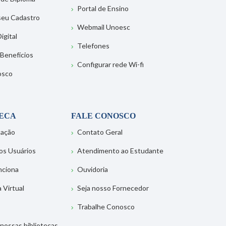
Portal de Ensino
 seu Cadastro
Webmail Unoesc
igital
Telefones
 Benefícios
Configurar rede Wi-fi
osco
TECA
FALE CONOSCO
tação
Contato Geral
os Usuários
Atendimento ao Estudante
nciona
Ouvidoria
a Virtual
Seja nosso Fornecedor
Trabalhe Conosco
nossas bibliotecas