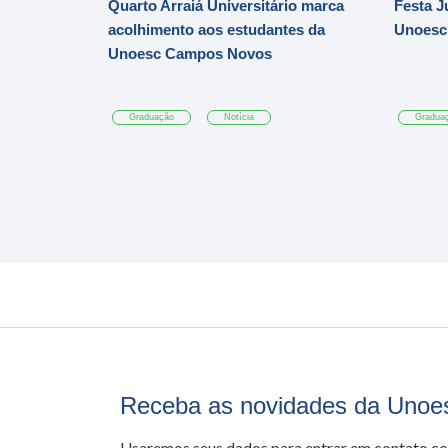
Quarto Arraiá Universitário marca
Festa J
acolhimento aos estudantes da
Unoesc
Unoesc Campos Novos
Graduação
Notícia
Gradua
Receba as novidades da Unoe
Usaremos seus dados para entrar em contato c