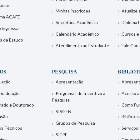
bular
Minhas inscrições
Atualize
ema ACAFE
Secretaria Acadêmica
Diploma D
 ingressar
Calendário Acadêmico
Cursos e
s de Estudo
Atendimento ao Estudante
Fale Con
OS
PESQUISA
BIBLIO
uação
Apresentação
Apresen
Graduação
Programas de Incentivo à
Acesso a
Pesquisa
rado e Doutorado
Como Fu
SISGEN
nsão
Bibliotec
Grupos de Pesquisa
os Técnicos
Serviços
SIEPE
gios
Conheça 