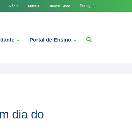
Português
Rádio
Museu
Unoesc Store
udante
Portal de Ensino
m dia do