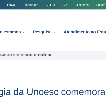
I.nova
Diplomados
Cultura
CPA
Biblioteca
Editora
e estamos
Pesquisa
Atendimento ao Est
da Unoesc comemoram dia do Psicólogo
ogia da Unoesc comemora