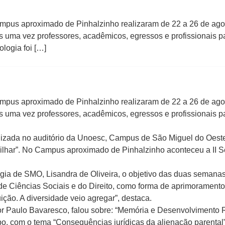
mpus aproximado de Pinhalzinho realizaram de 22 a 26 de ag
 uma vez professores, acadêmicos, egressos e profissionais pa
logia foi […]
mpus aproximado de Pinhalzinho realizaram de 22 a 26 de ag
 uma vez professores, acadêmicos, egressos e profissionais pa
lizada no auditório da Unoesc, Campus de São Miguel do Oest
rilhar”. No Campus aproximado de Pinhalzinho aconteceu a II
gia de SMO, Lisandra de Oliveira, o objetivo das duas semana
 de Ciências Sociais e do Direito, como forma de aprimoramen
ição. A diversidade veio agregar”, destaca.
or Paulo Bavaresco, falou sobre: “Memória e Desenvolvimento 
, com o tema “Consequências jurídicas da alienação parental”