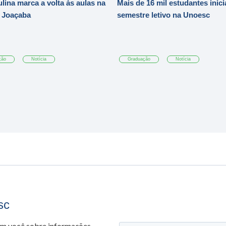
ulina marca a volta às aulas na
Mais de 16 mil estudantes inic
 Joaçaba
semestre letivo na Unoesc
ção
Notícia
Graduação
Notícia
sc
om você sobre informações