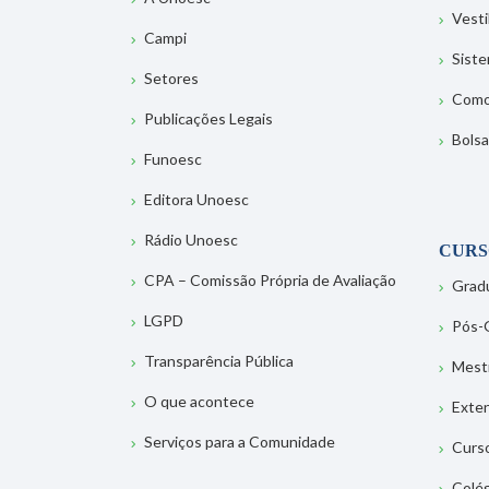
Vesti
Campi
Sist
Setores
Como
Publicações Legais
Bolsa
Funoesc
Editora Unoesc
Rádio Unoesc
CURS
CPA – Comissão Própria de Avaliação
Grad
LGPD
Pós-
Transparência Pública
Mest
O que acontece
Exte
Serviços para a Comunidade
Curs
Colé