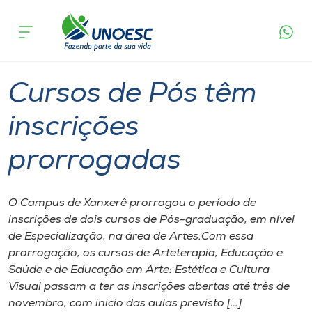
Página
O que
Cursos de Pós têm inscrições
inicial
acontece
prorrogadas
Cursos
Graduação
Xanxerê
Onde estamos
Cursos de Pós têm
Pesquisa
inscrições
prorrogadas
Atendimento ao Estudante
Portal de Ensino
O Campus de Xanxerê prorrogou o período de
inscrições de dois cursos de Pós-graduação, em nível
de Especialização, na área de Artes.Com essa
A
prorrogação, os cursos de Arteterapia, Educação e
Unoesc
Saúde e de Educação em Arte: Estética e Cultura
Visual passam a ter as inscrições abertas até três de
Internacionalização
novembro, com início das aulas previsto […]