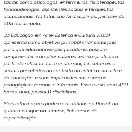
Museu
saúde, como psicólogos, enfermeiros, fisioterapeutas,
fonoaudiólogos, assistentes sociais e terapeutas
ocupacionais. No total, são 13 disciplinas, perfazendo
Unoesc
505 horas-aula.
Store
Já Educação em Arte: Estética e Cultura Visual
apresenta como objetivo principal criar condições
para que educadores-pesquisadores possam
Selecione
compreender e ampliar saberes teórico-práticos a
o idioma
partir da reflexão das transformações culturais e
sociais percebidas no contexto da estética, da arte e
da educação, e suas implicações nos espaços
pedagógicos formais e informais. Esse curso, com 420
A+
horas-aula, possui 11 disciplinas.
A-
Mais informações podem ser obtidas no Portal, no
quadro
busque na unoesc
,
link
cursos de
especialização.