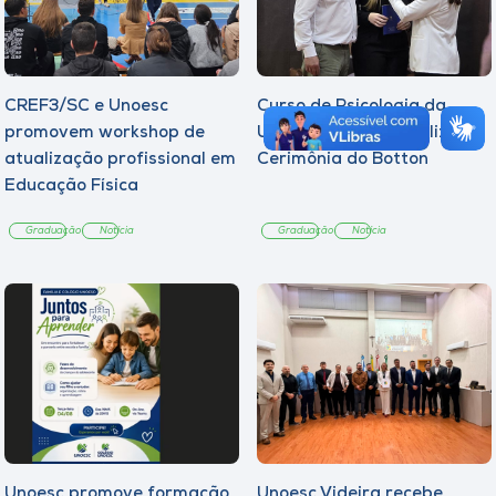
CREF3/SC e Unoesc
Curso de Psicologia da
promovem workshop de
Unoesc Joaçaba realiza 2ª
atualização profissional em
Cerimônia do Botton
Educação Física
Graduação
Notícia
Graduação
Notícia
Unoesc promove formação
Unoesc Videira recebe