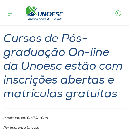
Página
O que
Cursos de Pós-graduação On-line da Unoesc
inicial
acontece
estão com inscrições abertas e matrículas
Cursos
gratuitas
Notícia
Especialização
Onde estamos
Cursos de Pós-
Pesquisa
graduação On-line
da Unoesc estão com
Atendimento ao Estudante
inscrições abertas e
Portal de Ensino
matrículas gratuitas
A
Unoesc
Publicado em 02/10/2024
Internacionalização
Por Imprensa Unoesc