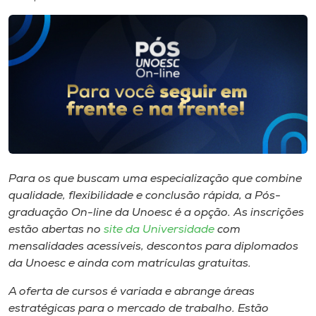
I.nova
Diplomados
Cultura
CPA
Para os que buscam uma especialização que combine
qualidade, flexibilidade e conclusão rápida, a Pós-
Biblioteca
graduação On-line da Unoesc é a opção. As inscrições
estão abertas no
site da Universidade
com
Editora
mensalidades acessíveis, descontos para diplomados
da Unoesc e ainda com matrículas gratuitas.
Rádio
A oferta de cursos é variada e abrange áreas
estratégicas para o mercado de trabalho. Estão