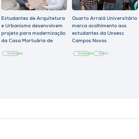
Estudantes de Arquitetura
Quarto Arraiá Universitário
e Urbanismo desenvolvem
marca acolhimento aos
projeto para modernização
estudantes da Unoesc
da Casa Mortuária de
Campos Novos
Tangará
Graduação
Graduação
Notícia