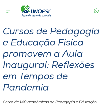
Página
O que
Cursos de Pedagogia e Educação Física
inicial
acontece
promovem a Aula Inaugural: Reflexões em
Cursos
Tempos de Pandemia
Graduação
Aulas
São Miguel do Oeste
Onde estamos
Cursos de Pedagogia
Pesquisa
e Educação Física
promovem a Aula
Atendimento ao Estudante
Inaugural: Reflexões
Portal de Ensino
em Tempos de
A
Pandemia
Unoesc
Internacionalização
Cerca de 140 acadêmicos de Pedagogia e Educação