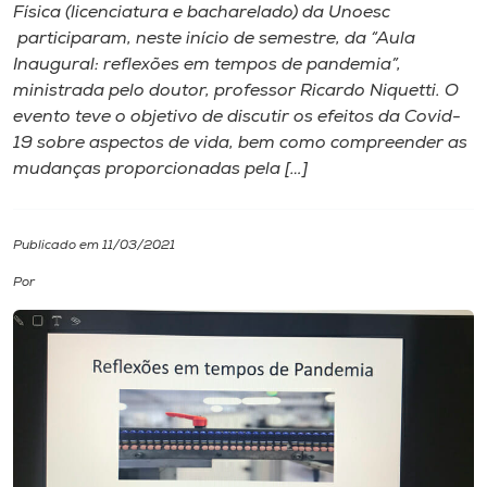
Física (licenciatura e bacharelado) da Unoesc
participaram, neste início de semestre, da “Aula
I.nova
Inaugural: reflexões em tempos de pandemia”,
ministrada pelo doutor, professor Ricardo Niquetti. O
Diplomados
evento teve o objetivo de discutir os efeitos da Covid-
19 sobre aspectos de vida, bem como compreender as
mudanças proporcionadas pela […]
Cultura
CPA
Publicado em 11/03/2021
Por
Biblioteca
Editora
Rádio