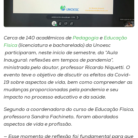
Museu
Unoesc
Store
Cerca de 140 acadêmicos de
Pedagogia
e
Educação
Física
(licenciatura e bacharelado) da Unoesc
participaram, neste início de semestre, da “Aula
Selecione
Inaugural: reflexões em tempos de pandemia”,
o idioma
ministrada pelo doutor, professor Ricardo Niquetti. O
evento teve o objetivo de discutir os efeitos da Covid-
19 sobre aspectos de vida, bem como compreender as
mudanças proporcionadas pela pandemia e seu
A+
impacto no processo educativo e da saúde.
A-
Segundo a coordenadora do curso de Educação Física,
professora Sandra Fachineto, foram abordados
aspectos de vida e profissão.
— Esse momento de reflexão foi fundamental para que