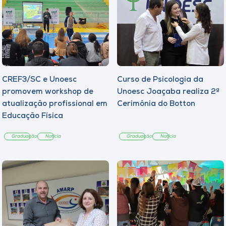
CREF3/SC e Unoesc
Curso de Psicologia da
promovem workshop de
Unoesc Joaçaba realiza 2ª
atualização profissional em
Cerimônia do Botton
Educação Física
Graduação
Notícia
Graduação
Notícia