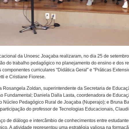
acional da Unoesc Joaçaba realizaram, no dia 25 de setembro,
ão do trabalho pedagógico no planejamento do ensino e dos recu
s componentes curriculares “Didática Geral” e “Práticas Extensi
ti e Cristiane Fiorese.
a Rosangela Zoldan, superintendente da Secretaria de Educaçã
 Fundamental; Daniela Dalla Lasta, coordenadora de Educação
do Núcleo Pedagógico Rural de Joaçaba (Nuperajo); e Bruna B
 a participação do professor de Tecnologias Educacionais, Claud
aço de diálogo e intercâmbio de conhecimentos entre estudante
. A atividade representou uma estratégia valiosa na formação