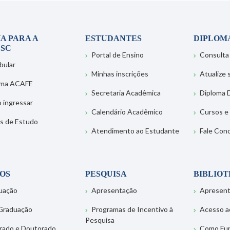
A PARA A
ESTUDANTES
DIPLOM
SC
Portal de Ensino
Consulta
bular
Minhas inscrições
Atualize
ema ACAFE
Secretaria Acadêmica
Diploma D
 ingressar
Calendário Acadêmico
Cursos e
s de Estudo
Atendimento ao Estudante
Fale Con
OS
PESQUISA
BIBLIO
uação
Apresentação
Apresen
Graduação
Programas de Incentivo à
Acesso a
Pesquisa
rado e Doutorado
Como Fu