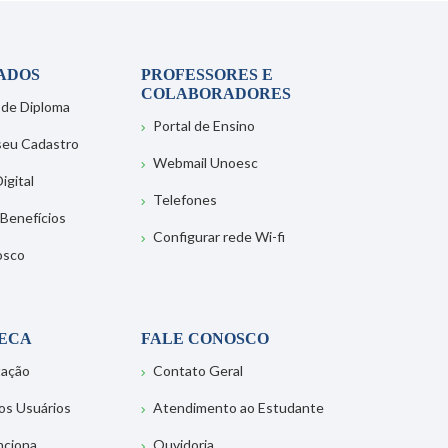
ADOS
PROFESSORES E
COLABORADORES
 de Diploma
Portal de Ensino
 seu Cadastro
Webmail Unoesc
igital
Telefones
 Benefícios
Configurar rede Wi-fi
osco
TECA
FALE CONOSCO
tação
Contato Geral
os Usuários
Atendimento ao Estudante
nciona
Ouvidoria