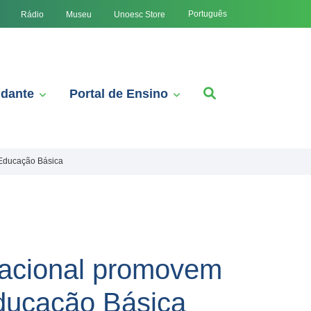
Português
Rádio
Museu
Unoesc Store
udante
Portal de Ensino
 Educação Básica
cacional promovem
ducação Básica