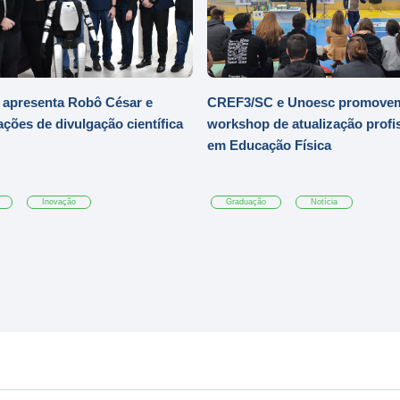
 apresenta Robô César e
CREF3/SC e Unoesc promove
ações de divulgação científica
workshop de atualização profi
em Educação Física
Inovação
Graduação
Notícia