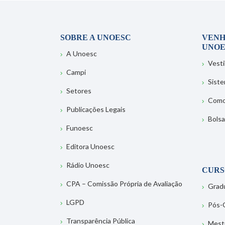
SOBRE A UNOESC
VENH
UNOE
A Unoesc
Vesti
Campi
Sist
Setores
Como
Publicações Legais
Bolsa
Funoesc
Editora Unoesc
Rádio Unoesc
CURS
CPA – Comissão Própria de Avaliação
Grad
LGPD
Pós-
Transparência Pública
Mest