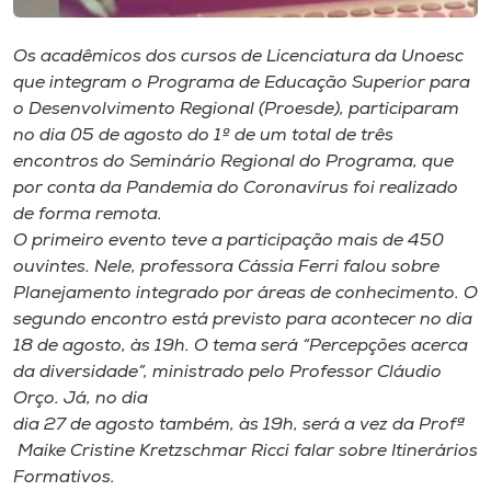
Museu
Os acadêmicos dos cursos de Licenciatura da Unoesc
Unoesc
que integram o Programa de Educação Superior para
Store
o Desenvolvimento Regional (Proesde), participaram
no dia 05 de agosto do 1º de um total de três
encontros do Seminário Regional do Programa, que
por conta da Pandemia do Coronavírus foi realizado
Selecione
de forma remota.
o idioma
O primeiro evento teve a participação mais de 450
ouvintes. Nele, professora Cássia Ferri falou sobre
Planejamento integrado por áreas de conhecimento. O
segundo encontro está previsto para acontecer no dia
A+
18 de agosto, às 19h. O tema será “Percepções acerca
A-
da diversidade”, ministrado pelo Professor Cláudio
Orço. Já, no dia
dia 27 de agosto também, às 19h, será a vez da Profª
Maike Cristine Kretzschmar Ricci falar sobre Itinerários
Formativos.