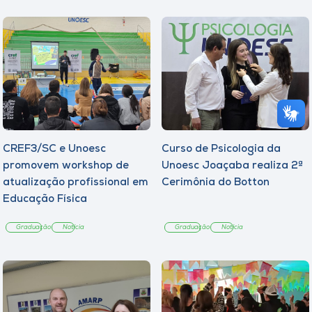
CREF3/SC e Unoesc
Curso de Psicologia da
promovem workshop de
Unoesc Joaçaba realiza 2ª
atualização profissional em
Cerimônia do Botton
Educação Física
Graduação
Notícia
Graduação
Notícia