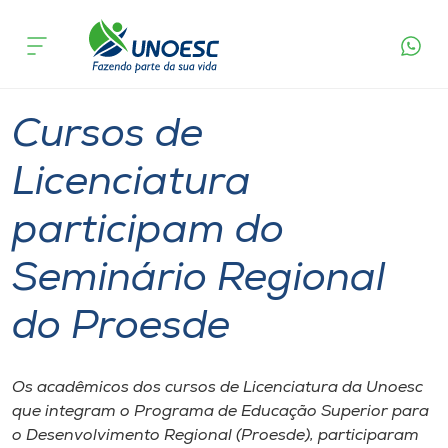
Página
O que
Cursos de Licenciatura participam do
inicial
acontece
Seminário Regional do Proesde
Cursos
Graduação
Seminário
Joaçaba
Onde estamos
Cursos de
Pesquisa
Licenciatura
participam do
Atendimento ao Estudante
Seminário Regional
Portal de Ensino
do Proesde
A
Unoesc
Os acadêmicos dos cursos de Licenciatura da Unoesc
que integram o Programa de Educação Superior para
Internacionalização
o Desenvolvimento Regional (Proesde), participaram