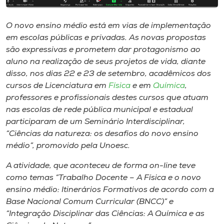
Museu
O novo ensino médio está em vias de implementação
Unoesc
em escolas públicas e privadas. As novas propostas
Store
são expressivas e prometem dar protagonismo ao
aluno na realização de seus projetos de vida, diante
disso, nos dias 22 e 23 de setembro, acadêmicos dos
cursos de Licenciatura em
Física
e em
Química
,
Selecione
professores e profissionais destes cursos que atuam
o idioma
nas escolas de rede pública municipal e estadual
participaram de um Seminário Interdisciplinar,
“Ciências da natureza: os desafios do novo ensino
médio”, promovido pela Unoesc.
A+
A-
A atividade, que aconteceu de forma on-line teve
como temas “Trabalho Docente – A Física e o novo
ensino médio: Itinerários Formativos de acordo com a
Base Nacional Comum Curricular (BNCC)” e
“Integração Disciplinar das Ciências: A Química e as