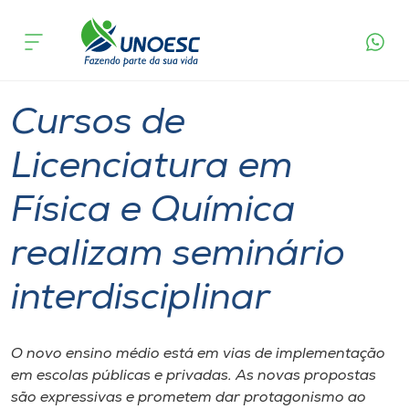
Página
O que
Cursos de Licenciatura em Física e Química
inicial
acontece
realizam seminário interdisciplinar
Cursos
Graduação
Seminário
Joaçaba
Onde estamos
Cursos de
Pesquisa
Licenciatura em
Física e Química
Atendimento ao Estudante
realizam seminário
Portal de Ensino
interdisciplinar
A
Unoesc
O novo ensino médio está em vias de implementação
em escolas públicas e privadas. As novas propostas
Internacionalização
são expressivas e prometem dar protagonismo ao