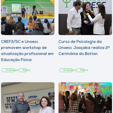
CREF3/SC e Unoesc
Curso de Psicologia da
promovem workshop de
Unoesc Joaçaba realiza 2ª
atualização profissional em
Cerimônia do Botton
Educação Física
Graduação
Notícia
Graduação
Notícia