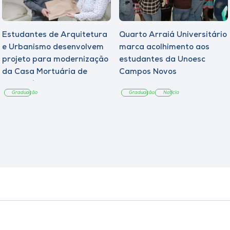
Estudantes de Arquitetura
Quarto Arraiá Universitário
e Urbanismo desenvolvem
marca acolhimento aos
projeto para modernização
estudantes da Unoesc
da Casa Mortuária de
Campos Novos
Tangará
Graduação
Graduação
Notícia